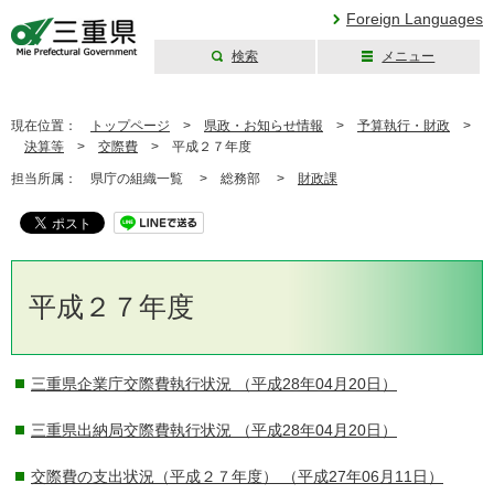
Foreign Languages
検索
メニュー
三重県公式ウェブ
サイト
現在位置：
トップページ
>
県政・お知らせ情報
>
予算執行・財政
>
決算等
>
交際費
>
平成２７年度
担当所属：
県庁の組織一覧 >
総務部 >
財政課
平成２７年度
三重県企業庁交際費執行状況
（平成28年04月20日）
三重県出納局交際費執行状況
（平成28年04月20日）
交際費の支出状況（平成２７年度）
（平成27年06月11日）