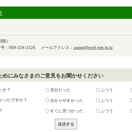
先
3階）
：059-224-2125
メールアドレス：
zaisei@pref.mie.lg.jp
ためにみなさまのご意見をお聞かせください
たか？
充分だった
ふつう
かったですか？
分かりやすかった
ふつう
？
すぐに見つかった
ふつう