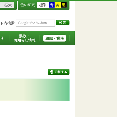
色の変更
拡大
標準
青
黄
黒
ト内検索
県政・
り
組織・業務
お知らせ情報
印刷する