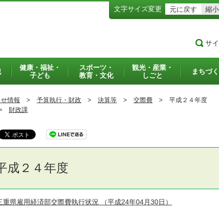
文字サイズ変更
元に戻す
縮小
サイ
健康・福祉・
スポーツ・
観光・産業・
犯
まちづく
子ども
教育・文化
しごと
らせ情報
>
予算執行・財政
>
決算等
>
交際費
>
平成２４年度
>
財政課
平成２４年度
三重県雇用経済部交際費執行状況
（平成24年04月30日）