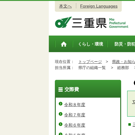
本文へ
Foreign Languages
三重県公式ウェブサイト
くらし・環境
防災・防
トップペ
ージ
現在位置：
トップページ
>
県政・お知
担当所属：
県庁の組織一覧 >
総務部 
交際費
令和８年度
令和７年度
令和６年度