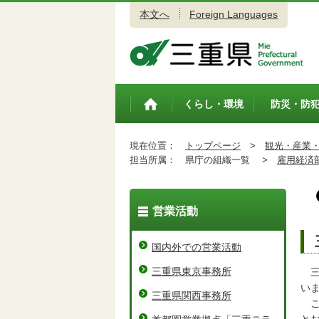
本文へ
Foreign Languages
三重県公式ウェブサイト
くらし・環境
防災・防
トップペ
ージ
現在位置：
トップページ
>
観光・産業
担当所属：
県庁の組織一覧 >
雇用経済
営業活動
国内外での営業活動
三重県東京事務所
三
い
三重県関西事務所
こ