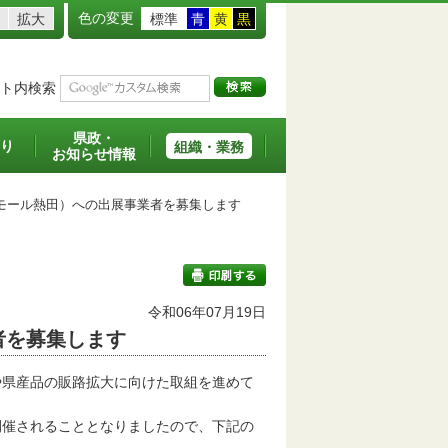
色の変更
拡大
標準
青
黄
黒
ト内検索
県政・
り
組織・業務
お知らせ情報
ール熱田）への出展事業者を募集します
令和06年07月19日
者を募集します
印刷する
県産品の販路拡大に向けた取組を進めて
催されることとなりましたので、下記の