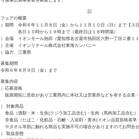
おり催事出展事業者を募集します。
記
．フェアの概要
１）期間 令和６年１１月８日（金）から１１月１０日（日）まで【３
日１０時から１９時まで（最終日は１８時閉場）
２）会場 イオンモール熱田（愛知県名古屋市熱田区六野一丁目２番１
３）主催 イオンリテール株式会社東海カンパニー
４）協力 三重県
．募集期間
和６年８月９日（金）まで
．募集内容
１）応募資格
販路開拓に意欲があり三重県内に本社又は営業所などを有する企業
２）
対象商品
品（酒類・米・生魚(クジラ加工品含む)・生肉（馬肉加工品含む）
食品（たばこ・化粧品・石鹸・入浴剤・香水(イオン品質規格基準・
タオル等肌に触れる商品も実施不可の場合がありますのでお問合せ
３）
取扱形態