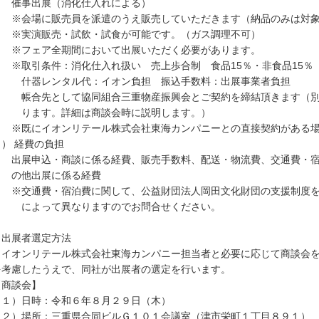
事出展（消化仕入れによる）
会場に販売員を派遣のうえ販売していただきます（納品のみは対象
実演販売・試飲・試食が可能です。（ガス調理不可）
フェア全期間において出展いただく必要があります。
取引条件：消化仕入れ扱い 売上歩合制 食品15％・非食品15％
器レンタル代：イオン負担 振込手数料：出展事業者負担
合先として協同組合三重物産振興会とご契約を締結頂きます（別
ます。詳細は商談会時に説明します。）
既にイオンリテール株式会社東海カンパニーとの直接契約がある場
４）
経費の負担
展申込・商談に係る経費、販売手数料、配送・物流費、交通費・宿
他出展に係る経費
交通費・宿泊費に関して、公益財団法人岡田文化財団の支援制度を
よって異なりますのでお問合せください。
 出展者選定方法
オンリテール株式会社東海カンパニー担当者と必要に応じて商談会を
考慮したうえで、同社が出展者の選定を行います。
商談会】
１）日時：令和６年８月２９日（木）
２）場所：三重県合同ビルＧ１０１会議室（津市栄町１丁目８９１）