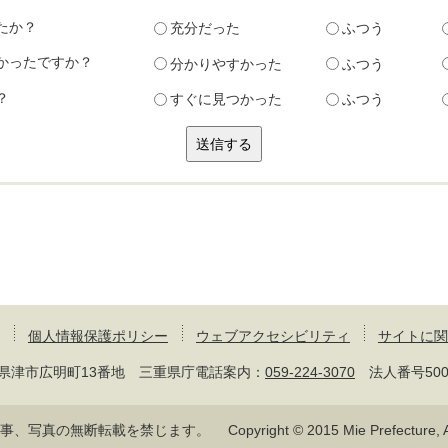
たか？
充分だった
ふつう
かったですか？
分かりやすかった
ふつう
？
すぐに見つかった
ふつう
個人情報保護ポリシー
ウェブアクセシビリティ
サイトに関
 三重県津市広明町13番地 三重県庁電話案内：
059-224-3070
法人番号50000
記事、写真の無断転載を禁じます。
Copyright © 2015 Mie Prefecture, Al