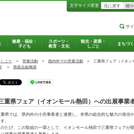
文字サイズ変更
元に戻す
縮小
サイ
健康・福祉・
スポーツ・
観光・産業・
犯
まちづく
子ども
教育・文化
しごと
・しごと
>
営業活動
>
国内外での営業活動
>
三重県フェア（イオンモ
部
>
県産品振興課
三重県フェア（イオンモール熱田）への出展事業
重県では、県内外の小売事業者と連携し、本県の総合的な魅力の発信や
ます。
のたび、この取組の一環として、イオンモール熱田で三重県フェアが開