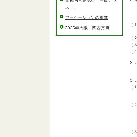
と
首都圏営業拠点「三重テラ
ス」
ワーケーションの推進
１
（
2025年大阪・関西万博
各
（
（
（
２
令
３
（
（
食
非
※
（