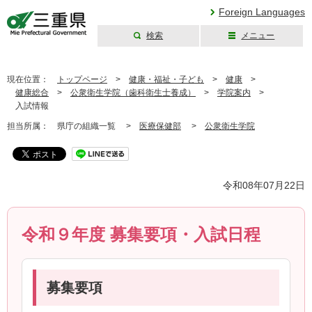
Foreign Languages
検索
メニュー
三重県公式ウェブ
サイト
現在位置：
トップページ
>
健康・福祉・子ども
>
健康
>
健康総合
>
公衆衛生学院（歯科衛生士養成）
>
学院案内
>
入試情報
担当所属：
県庁の組織一覧 >
医療保健部
>
公衆衛生学院
令和08年07月22日
令和９年度 募集要項・入試日程
募集要項