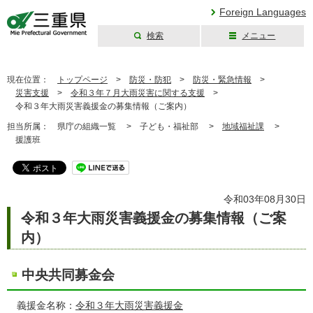
Foreign Languages
検索
メニュー
三重県公式ウェブ
サイト
現在位置：
トップページ
>
防災・防犯
>
防災・緊急情報
>
災害支援
>
令和３年７月大雨災害に関する支援
>
令和３年大雨災害義援金の募集情報（ご案内）
担当所属：
県庁の組織一覧 >
子ども・福祉部 >
地域福祉課
>
援護班
令和03年08月30日
令和３年大雨災害義援金の募集情報（ご案
内）
中央共同募金会
義援金名称：
令和３年大雨災害義援金