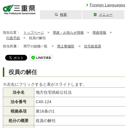
Foreign Languages
検索
メニュー
三重県公式ウェブ
サイト
現在位置：
トップページ
>
県政・お知らせ情報
>
県政情報
>
行政手続
>
役員の解任
担当所属：
県庁の組織一覧 >
県土整備部
>
住宅政策課
役員の解任
※左右にフリックすると表がスライドします。
法令名
地方住宅供給公社法
法令番号
C40-124
根拠条項
第16条の1
処分の概要
役員の解任