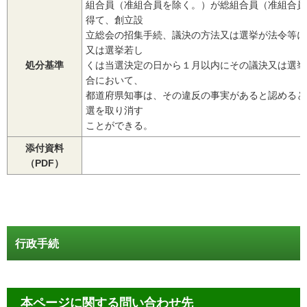
組合員（准組合員を除く。）が総組合員（准組合員
得て、創立設
立総会の招集手続、議決の方法又は選挙が法令等に
又は選挙若し
処分基準
くは当選決定の日から１月以内にその議決又は選挙
合において、
都道府県知事は、その違反の事実があると認めると
選を取り消す
ことができる。
添付資料
（PDF）
行政手続
本ページに関する問い合わせ先