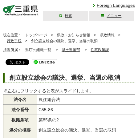
Foreign Languages
検索
メニュー
三重県公式ウェブ
サイト
現在位置：
トップページ
>
県政・お知らせ情報
>
県政情報
>
行政手続
>
創立設立総会の議決、選挙、当選の取消
担当所属：
県庁の組織一覧 >
県土整備部
>
住宅政策課
創立設立総会の議決、選挙、当選の取消
※左右にフリックすると表がスライドします。
法令名
農住組合法
法令番号
C55-86
根拠条項
第85条の2
処分の概要
創立設立総会の議決、選挙、当選の取消