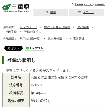
Foreign Languages
検索
メニュー
三重県公式ウェブ
サイト
現在位置：
トップページ
>
県政・お知らせ情報
>
県政情報
>
行政手続
>
登録の取消し
担当所属：
県庁の組織一覧 >
県土整備部
>
住宅政策課
登録の取消し
※左右にフリックすると表がスライドします。
法令名
高齢者の居住の安定確保に関する法律
法令番号
D-13-26
根拠条項
第14条の2
処分の概要
登録の取消し