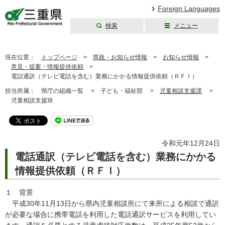
Foreign Languages
検索
メニュー
三重県公式ウェブ
サイト
現在位置：
トップページ
>
県政・お知らせ情報
>
お知らせ情報
>
意見・提案・情報提供依頼
>
電話通訳（テレビ電話を含む）業務にかかる情報提供依頼（ＲＦＩ）
担当所属：
県庁の組織一覧 >
子ども・福祉部 >
児童相談支援課
>
児童相談支援班
令和元年12月24日
電話通訳（テレビ電話を含む）業務にかかる
情報提供依頼（ＲＦＩ）
１ 背景
平成30年11月13日から県内児童相談所にて来所による相談で通訳
が必要な場合に携帯電話を利用した電話通訳サービスを利用してい