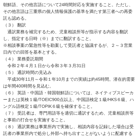
朝鮮語、その他言語について24時間対応を実施すること。ただし、
その他言語は三重県の個人情報保護の基準を満たす第三者への再委
託も認める。
（３） 翻訳
通訳業務を補完するため、児童相談所等が指示する内容を翻訳
し、指定する日時（※）までに翻訳すること。
※相談事案の緊急性等を勘案して受託者と協議するが、２～３営業
日内での回答を基本とする。
（４） 業務委託期間
令和２年４月１日から令和３年３月31日
（５） 通訳時間の見込み
平成30年11月～令和１年10月までの実績は約45時間。潜在的需要
は年間400時間を見込む。
（６） 英語・中国語・韓国朝鮮語については、ネイティブスピーカ
ーまたは英検１級/TOEIC900点以上、中国語検定１級/HKS６級、ハ
ングル語検定１級/TOPIK６級を確保すること。
（７） 受託者は、専門用語等を適切に通訳するため、児童相談所等
と事前の打合せを実施すること。
（８） 通訳業務は事業所内で実施し、相談内容を記録した場合は受
託者の事業所内で処分し外部へ持ち出すことがないように配慮する