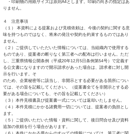
・印刷物の用紙サイズは原則A4とします。印刷の向きの指定はあ
りません。
４ 注意事項
（１） 本資料による提案および見積依頼は、今後の契約に関する意
味を持つものではなく、将来の発注や契約を約束するものではあり
ません。
（２）ご提供していただいた情報については、当組織内で使用する
ものであり、提案者の断りなく第三者への配布は行いません。ただ
し、三重県情報公開条例（平成20年12月5日条例第54号）で定義す
る公文書になりますので開示請求があった場合は、請求者に対し開
示を行います。そ
のため、企業秘密等に該当し、非開示とする必要がある箇所につい
ては、その旨を記載してください。（提案書全てを非開示とする必
要がある場合についても、その旨を記載してください）
（３）本件見積書及び提案書一式については返却いたしません。
（４）本件見積にかかる諸費用一切については、提案者の負担とし
ます。
（５）ご提供いただいた情報・資料に関して、後日問合せ及び資料
追加の依頼を行う場合があります。
（６）本件にかかる県からのすべての情報については、第三者に関