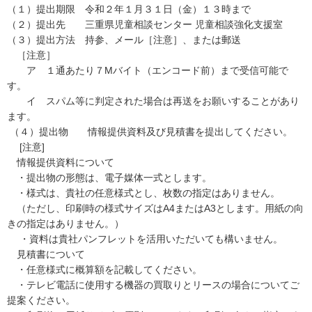
（１）提出期限 令和２年１月３１日（金）１３時まで
（２）提出先 三重県児童相談センター 児童相談強化支援室
（３）提出方法 持参、メール［注意］、または郵送
［注意］
ア １通あたり７Mバイト（エンコード前）まで受信可能で
す。
イ スパム等に判定された場合は再送をお願いすることがあり
ます。
（４）提出物 情報提供資料及び見積書を提出してください。
[注意]
情報提供資料について
・提出物の形態は、電子媒体一式とします。
・様式は、貴社の任意様式とし、枚数の指定はありません。
（ただし、印刷時の様式サイズはA4またはA3とします。用紙の向
きの指定はありません。）
・資料は貴社パンフレットを活用いただいても構いません。
見積書について
・任意様式に概算額を記載してください。
・テレビ電話に使用する機器の買取りとリースの場合についてご
提案ください。