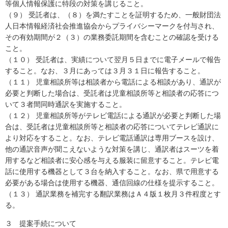
等個人情報保護に特段の対策を講じること。
（９） 受託者は、（８）を満たすことを証明するため、一般財団法
人日本情報経済社会推進協会からプライバシーマークを付与され、
その有効期間が２（３）の業務委託期間を含むことの確認を受ける
こと。
（１０） 受託者は、実績について翌月５日までに電子メールで報告
すること。なお、３月にあっては３月３１日に報告すること。
（１１） 児童相談所等は相談者から電話による相談があり、通訳が
必要と判断した場合は、受託者は児童相談所等と相談者の応答につ
いて３者間同時通訳を実施すること。
（１２） 児童相談所等がテレビ電話による通訳が必要と判断した場
合は、受託者は児童相談所等と相談者の応答についてテレビ通訳に
より対応をすること。なお、テレビ電話通訳は専用ブースを設け、
他の通訳音声が聞こえないような対策を講じ、通訳者はスーツを着
用するなど相談者に安心感を与える服装に留意すること。テレビ電
話に使用する機器として３台を納入すること。なお、県で用意する
必要がある場合は使用する機器、通信回線の仕様を提示すること。
（１３） 通訳業務を補完する翻訳業務はＡ４版１枚月３件程度とす
る。
３ 提案手続について