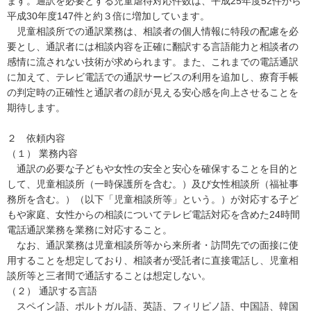
ます。通訳を必要とする児童虐待対応件数は、平成25年度52件から
平成30年度147件と約３倍に増加しています。
児童相談所での通訳業務は、相談者の個人情報に特段の配慮を必
要とし、通訳者には相談内容を正確に翻訳する言語能力と相談者の
感情に流されない技術が求められます。また、これまでの電話通訳
に加えて、テレビ電話での通訳サービスの利用を追加し、療育手帳
の判定時の正確性と通訳者の顔が見える安心感を向上させることを
期待します。
２ 依頼内容
（１） 業務内容
通訳の必要な子どもや女性の安全と安心を確保することを目的と
して、児童相談所（一時保護所を含む。）及び女性相談所（福祉事
務所を含む。）（以下「児童相談所等」という。）が対応する子ど
もや家庭、女性からの相談についてテレビ電話対応を含めた24時間
電話通訳業務を業務に対応すること。
なお、通訳業務は児童相談所等から来所者・訪問先での面接に使
用することを想定しており、相談者が受託者に直接電話し、児童相
談所等と三者間で通話することは想定しない。
（２） 通訳する言語
スペイン語、ポルトガル語、英語、フィリピノ語、中国語、韓国