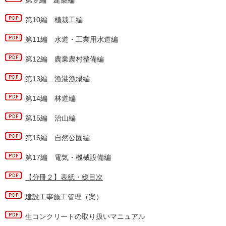
第９編 建築編
第10編 植栽工編
第11編 水道・工業用水道編
第12編 農業農村整備編
第13編 漁港漁場編
第14編 林道編
第15編 治山編
第16編 自然公園編
第17編 電気・機械設備編
【分冊２】表紙・総目次
建設工事施工管理（案）
生コンクリートの取り扱いマニュアル