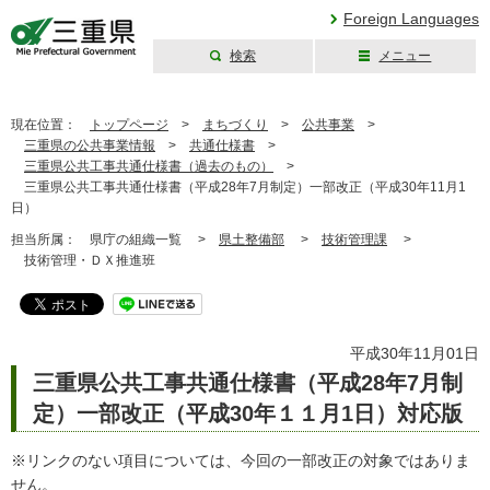
Foreign Languages
検索
メニュー
三重県公式ウェブ
サイト
現在位置：
トップページ
>
まちづくり
>
公共事業
>
三重県の公共事業情報
>
共通仕様書
>
三重県公共工事共通仕様書（過去のもの）
>
三重県公共工事共通仕様書（平成28年7月制定）一部改正（平成30年11月1
日）
担当所属：
県庁の組織一覧 >
県土整備部
>
技術管理課
>
技術管理・ＤＸ推進班
平成30年11月01日
三重県公共工事共通仕様書（平成28年7月制
定）一部改正（平成30年１１月1日）対応版
※リンクのない項目については、今回の一部改正の対象ではありま
せん。