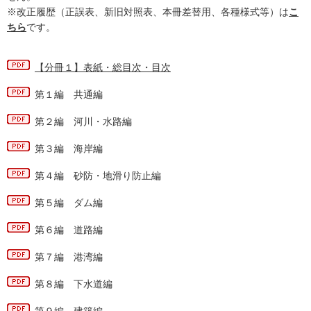
※改正履歴（正誤表、新旧対照表、本冊差替用、各種様式等）は
こ
ちら
です。
【分冊１】表紙・総目次・目次
第１編 共通編
第２編 河川・水路編
第３編 海岸編
第４編 砂防・地滑り防止編
第５編 ダム編
第６編 道路編
第７編 港湾編
第８編 下水道編