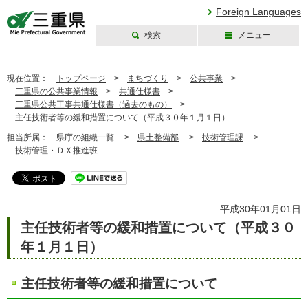
Foreign Languages
検索
メニュー
三重県公式ウェブ
サイト
現在位置：
トップページ
>
まちづくり
>
公共事業
>
三重県の公共事業情報
>
共通仕様書
>
三重県公共工事共通仕様書（過去のもの）
>
主任技術者等の緩和措置について（平成３０年１月１日）
担当所属：
県庁の組織一覧 >
県土整備部
>
技術管理課
>
技術管理・ＤＸ推進班
平成30年01月01日
主任技術者等の緩和措置について（平成３０
年１月１日）
主任技術者等の緩和措置について