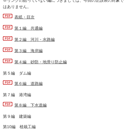
※リンクの貼っていない編につきましては、今回の正誤表の対象で
はありません。
表紙・目次
第１編 共通編
第２編 河川・水路編
第３編 海岸編
第４編 砂防・地滑り防止編
第５編 ダム編
第６編 道路編
第７編 港湾編
第８編 下水道編
第９編 建築編
第10編 植栽工編