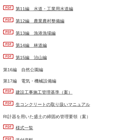
第11編 水道・工業用水道編
第12編 農業農村整備編
第13編 漁港漁場編
第14編 林道編
第15編 治山編
第16編 自然公園編
第17編 電気・機械設備編
建設工事施工管理基準（案）
生コンクリートの取り扱いマニュアル
RI計器を用いた盛土の締固め管理要領（案）
様式一覧