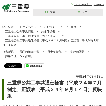
Foreign Languages
検索
メニュー
三重県公式ウェブ
サイト
現在位置：
トップページ
>
まちづくり
>
公共事業
>
三重県の公共事業情報
>
共通仕様書
>
三重県公共工事共通仕様書（過去のもの）
>
三重県公共工事共通仕様書（平成２４年７月制定）正誤表（平成24年9月14
日）反映版
担当所属：
県庁の組織一覧 >
県土整備部
>
技術管理課
>
技術管理・ＤＸ推進班
平成24年09月19日
三重県公共工事共通仕様書（平成２４年７月
制定）正誤表（平成２４年９月１４日）反映
版