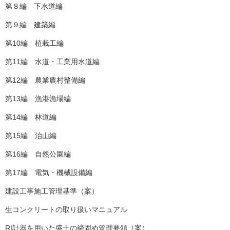
第８編 下水道編
第９編 建築編
第10編 植栽工編
第11編 水道・工業用水道編
第12編 農業農村整備編
第13編 漁港漁場編
第14編 林道編
第15編 治山編
第16編 自然公園編
第17編 電気・機械設備編
建設工事施工管理基準（案）
生コンクリートの取り扱いマニュアル
RI計器を用いた盛土の締固め管理要領（案）