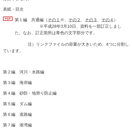
表紙・目次
第１編 共通編（
その１
※、
その２
、
その３
、
その４
）
※平成28年3月10日、資料を一部訂正しまし
た。なお、訂正箇所は青色の文字部分です。
注）リンクファイルの容量が大きいため、4つに分割し
ています。
第２編 河川・水路編
第３編 海岸編
第４編 砂防・地滑り防止編
第５編 ダム編
第６編 道路編
第７編 港湾編