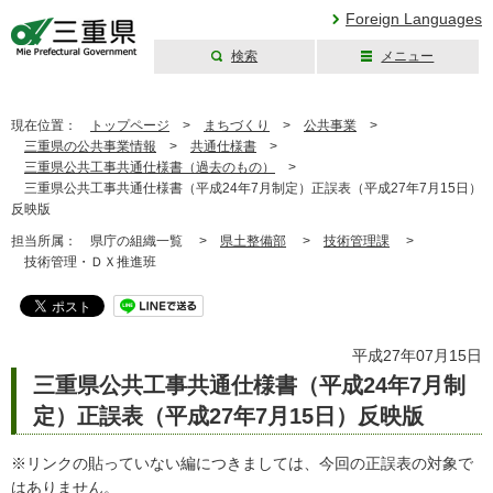
Foreign Languages
検索
メニュー
三重県公式ウェブ
サイト
現在位置：
トップページ
>
まちづくり
>
公共事業
>
三重県の公共事業情報
>
共通仕様書
>
三重県公共工事共通仕様書（過去のもの）
>
三重県公共工事共通仕様書（平成24年7月制定）正誤表（平成27年7月15日）
反映版
担当所属：
県庁の組織一覧 >
県土整備部
>
技術管理課
>
技術管理・ＤＸ推進班
平成27年07月15日
三重県公共工事共通仕様書（平成24年7月制
定）正誤表（平成27年7月15日）反映版
※リンクの貼っていない編につきましては、今回の正誤表の対象で
はありません。