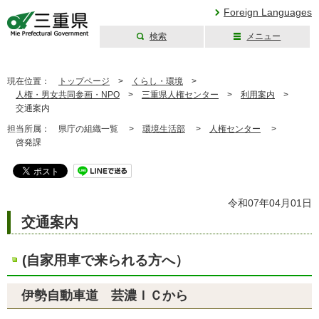
Foreign Languages
検索
メニュー
三重県公式ウェブ
サイト
現在位置：
トップページ
>
くらし・環境
>
人権・男女共同参画・NPO
>
三重県人権センター
>
利用案内
>
交通案内
担当所属：
県庁の組織一覧 >
環境生活部
>
人権センター
>
啓発課
令和07年04月01日
交通案内
(自家用車で来られる方へ）
伊勢自動車道 芸濃ＩＣから