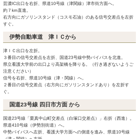
芸濃IC出口を右折、県道10号線（津関線）津市街方面へ。
約７km直進。
右方向にガソリンスタンド（コスモ石油）のある信号交差点を左折
すぐ。
伊勢自動車道 津ＩＣから
津ＩＣ出口を左折。
３番目の信号交差点を左折、国道23号線中勢バイパスを北進。
県立看護大学前の出口より高架橋を降りる。（行き過ぎないようご
注意ください）
信号を右折、県道10号線（津・関線）へ。
２番目の信号交差点（右方向にガソリンスタンドあり）を左折す
ぐ。
国道23号線 四日市方面 から
国道23号線「栗真中山町交差点（白塚口交差点）」右折（西進）。
県道410号線（伊勢別街道）へ。
中勢バイパスへ左折、看護大学方面への側道を進み、県道10号線
（津・関線）へ左折。