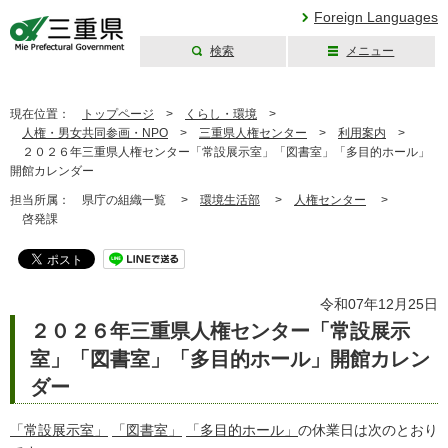
Foreign Languages
検索
メニュー
三重県公式ウェブ
サイト
現在位置：
トップページ
>
くらし・環境
>
人権・男女共同参画・NPO
>
三重県人権センター
>
利用案内
>
２０２６年三重県人権センター「常設展示室」「図書室」「多目的ホール」
開館カレンダー
担当所属：
県庁の組織一覧 >
環境生活部
>
人権センター
>
啓発課
令和07年12月25日
２０２６年三重県人権センター「常設展示
室」「図書室」「多目的ホール」開館カレン
ダー
「常設展示室」
「図書室」
「多目的ホール」
の休業日は次のとおり