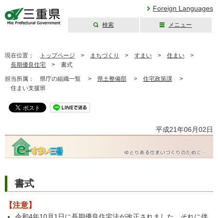
Foreign Languages
検索
メニュー
三重県公式ウェブ
サイト
現在位置：
トップページ
>
まちづくり
>
すまい
>
住まい
>
長期優良住宅
>
書式
担当所属：
県庁の組織一覧 >
県土整備部
>
住宅政策課
>
住まい支援班
平成21年06月02日
書式
【注意】
令和4年10月1日に長期優良住宅法が改正されました。それに伴