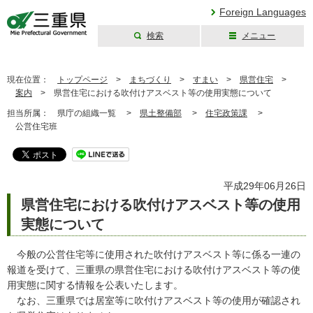
Foreign Languages
検索
メニュー
三重県公式ウェブ
サイト
現在位置：
トップページ
>
まちづくり
>
すまい
>
県営住宅
>
案内
>
県営住宅における吹付けアスベスト等の使用実態について
担当所属：
県庁の組織一覧 >
県土整備部
>
住宅政策課
>
公営住宅班
平成29年06月26日
県営住宅における吹付けアスベスト等の使用
実態について
今般の公営住宅等に使用された吹付けアスベスト等に係る一連の
報道を受けて、三重県の県営住宅における吹付けアスベスト等の使
用実態に関する情報を公表いたします。
なお、三重県では居室等に吹付けアスベスト等の使用が確認され