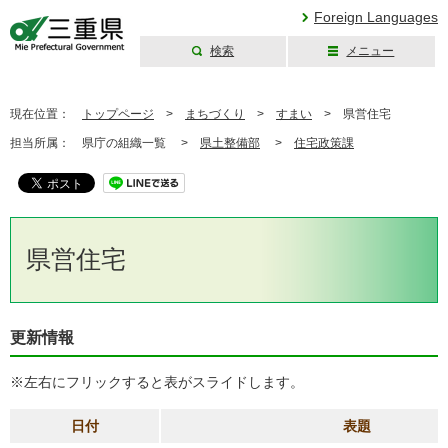
Foreign Languages
検索
メニュー
三重県公式ウェブ
サイト
現在位置：
トップページ
>
まちづくり
>
すまい
>
県営住宅
担当所属：
県庁の組織一覧 >
県土整備部
>
住宅政策課
県営住宅
更新情報
※左右にフリックすると表がスライドします。
日付
表題