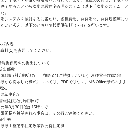
回、平成２７年度から運用を開始しています。現在の契約は、平成２８
に終了することから次期県営住宅管理システム（以下「次期システム」
した。
期システムを検討するに当たり、各種費用、開発期間、開発規模等につ
きたいと考え、以下のとおり情報提供依頼（RFI）を行います。
依頼内容
資料(1)を参照してください。
 情報提供資料の提出について
) 提出部数
媒体1部（社印押印の上、郵送又はご持参ください）及び電子媒体1部
県から提示した様式については、PDFではなく、MS Office形式のま
 宛先
重県知事宛て
) 情報提供受付締切日時
元年8月30日(金) 15時まで
期限延長を希望される場合は、その旨ご連絡ください。
) 提出先
重県県土整備部住宅政策課公営住宅班