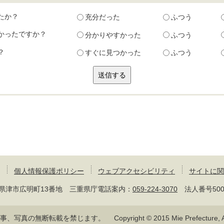
たか？
充分だった
ふつう
かったですか？
分かりやすかった
ふつう
？
すぐに見つかった
ふつう
個人情報保護ポリシー
ウェブアクセシビリティ
サイトに関
 三重県津市広明町13番地 三重県庁電話案内：
059-224-3070
法人番号50000
記事、写真の無断転載を禁じます。
Copyright © 2015 Mie Prefecture, Al