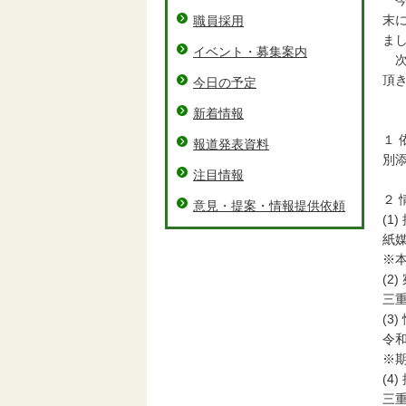
今
末
職員採用
ま
イベント・募集案内
次
頂
今日の予定
新着情報
１ 
報道発表資料
別添
注目情報
２
意見・提案・情報提供依頼
(1
紙
※本
(2)
三
(3
令和
※
(4
三