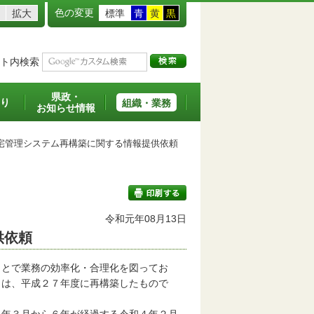
色の変更
拡大
標準
青
黄
黒
ト内検索
県政・
り
組織・業務
お知らせ情報
管理システム再構築に関する情報提供依頼
令和元年08月13日
供依頼
印刷する
とで業務の効率化・合理化を図ってお
）は、平成２７年度に再構築したもので