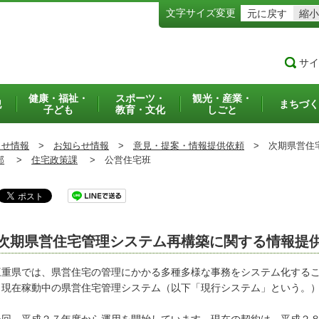
文字サイズ変更
元に戻す
縮小
サイ
健康・福祉・
スポーツ・
観光・産業・
犯
まちづく
子ども
教育・文化
しごと
らせ情報
>
お知らせ情報
>
意見・提案・情報提供依頼
>
次期県営住宅
部
>
住宅政策課
>
公営住宅班
次期県営住宅管理システム再構築に関する情報提
重県では、県営住宅の管理にかかる多種多様な事務をシステム化するこ
、現在稼動中の県営住宅管理システム（以下「現行システム」という。
。