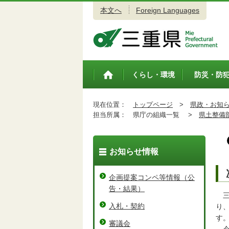
本文へ
Foreign Languages
三重県公式ウェブサイト
くらし・環境
防災・防
トップペ
ージ
現在位置：
トップページ
>
県政・お知
担当所属：
県庁の組織一覧 >
県土整備
お知らせ情報
企画提案コンペ等情報（公
告・結果）
三
入札・契約
り
す
審議会