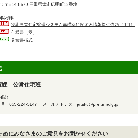
：〒514-8570 三重県津市広明町13番地
別添資料
次期県営住宅管理システム再構築に関する情報提供依頼（RFI）
仕様書（案）
見積書様式
先
策課 公営住宅班
4階）
：059-224-3147
メールアドレス：
jutaku@pref.mie.lg.jp
ためにみなさまのご意見をお聞かせください