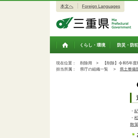
本文へ
Foreign Languages
三重県公式ウェブサイト
くらし・環境
防災・防
トップペ
ージ
現在位置：
削除用 >
【削除】令和5年度
担当所属：
県庁の組織一覧 >
県土整備
・
・
散