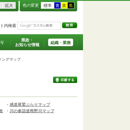
色の変更
拡大
標準
青
黄
黒
ト内検索
県政・
り
組織・業務
お知らせ情報
キングマップ
印刷する
・
感道尾鷲ぶらりマップ
散
・
川の参詣道熊野川マップ