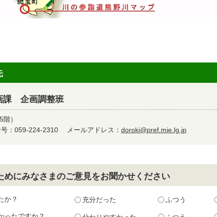
先
画課 企画調整班
5階）
：059-224-2310
メールアドレス：
doroki@pref.mie.lg.jp
ためにみなさまのご意見をお聞かせください
たか？
充分だった
ふつう
かったですか？
分かりやすかった
ふつう