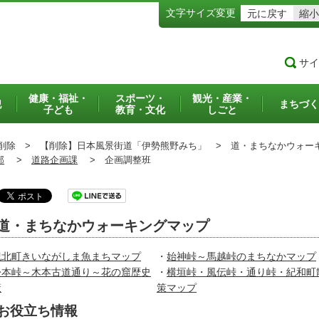
文字サイズ変更
元に戻す
縮小
サイ
健康・福祉・
スポーツ・
観光・産業・
犯
まちづく
子ども
教育・文化
しごと
削除 >
【削除】日本風景街道「伊勢熊野みち」 >
道・まちなかウォー
部
>
道路企画課
>
企画調整班
道・まちなかウォーキングマップ
紀北町きいながしま魚まちマップ
・
始神峠～馬越峠のまちなかマップ
松本峠～木本古道通り～花の窟歴史
・
横垣峠・風伝峠・通り峠・紀和町
策
策マップ
お役立ち情報