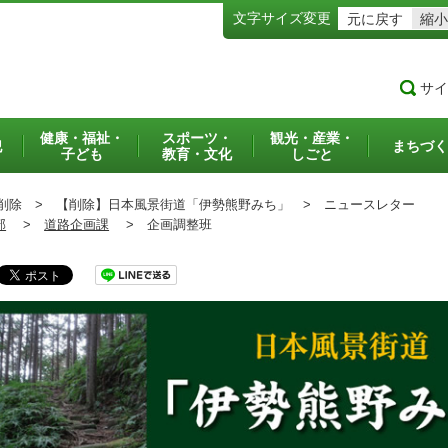
文字サイズ変更
元に戻す
縮小
サイ
健康・福祉・
スポーツ・
観光・産業・
犯
まちづく
子ども
教育・文化
しごと
削除 >
【削除】日本風景街道「伊勢熊野みち」 >
ニュースレター
部
>
道路企画課
>
企画調整班