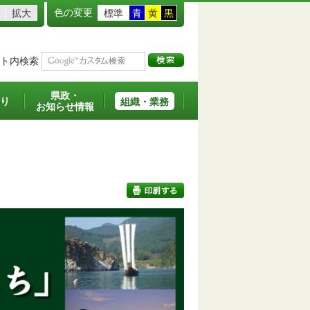
色の変更
拡大
標準
青
黄
黒
ト内検索
県政・
り
組織・業務
お知らせ情報
印刷する