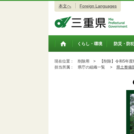
本文へ
Foreign Languages
三重県公式ウェブサイト
くらし・環境
防災・防
トップペ
ージ
現在位置：
削除用 >
【削除】令和5年度
担当所属：
県庁の組織一覧 >
県土整備