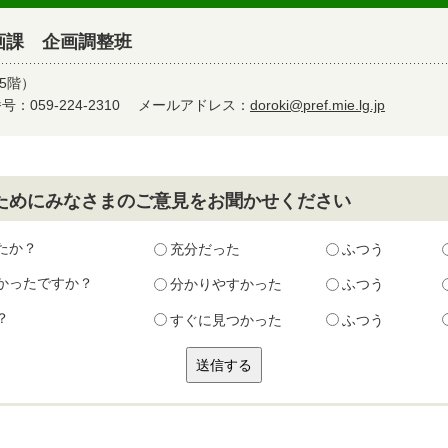
画課 企画調整班
5階）
：059-224-2310
メールアドレス：
doroki@pref.mie.lg.jp
ためにみなさまのご意見をお聞かせください
たか？
充分だった
ふつう
かったですか？
分かりやすかった
ふつう
？
すぐに見つかった
ふつう