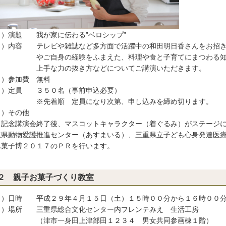
４）演題 我が家に伝わる”ベロシップ”
５）内容 テレビや雑誌など多方面で活躍中の和田明日香さんをお招き
ご自身の経験をふまえた、料理や食と子育てにまつわる知識・
手な力の抜き方などについてご講演いただきます。
６）参加費 無料
７）定員 ３５０名（事前申込必要）
先着順 定員になり次第、申し込みを締め切ります。
８）その他
念講演会終了後、マスコットキャラクター（着ぐるみ）がステージに
県動物愛護推進センター（あすまいる）、三重県立子ども心身発達医療
菓子博２０１７のＰＲを行います。
２ 親子お菓子づくり教室
１）日時 平成２９年４月１５日（土）１５時００分から１６時００
２）場所 三重県総合文化センター内フレンテみえ 生活工房
津市一身田上津部田１２３４ 男女共同参画棟１階）