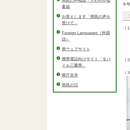
県民の声相談・さわやか提
今
案箱
お答えします「県民の声を
受けて」
（
Foreign Languages（外国
＜
語）
・
・
県ウェブサイト
・
携帯電話向けサイト「モバ
（
イル三重県」
（
（
県庁見学
県民の日