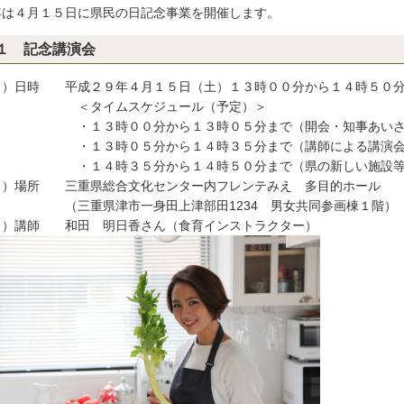
年は４月１５日に県民の日記念事業を開催します。
１ 記念講演会
１）日時 平成２９年４月１５日（土）１３時００分から１４時５０分
タイムスケジュール（予定）＞
１３時００分から１３時０５分まで（開会・知事あいさ
１３時０５分から１４時３５分まで（講師による講演会
１４時３５分から１４時５０分まで（県の新しい施設等
２）場所 三重県総合文化センター内フレンテみえ 多目的ホール
三重県津市一身田上津部田1234 男女共同参画棟１階）
３）講師 和田 明日香さん（食育インストラクター）