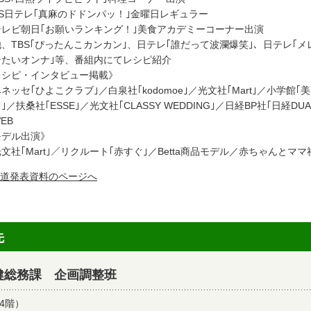
S日テレ｢真麻のドドンパッ！｣金曜日レギュラー
レビ朝日｢お願いランキング！｣美食アカデミーコーナー出演
TBS｢ぴったんこカンカン｣、日テレ｢誰だって波瀾爆笑｣、日テレ｢メレン
たいオンナ｣等、番組内にてレシピ紹介
レシピ・インタビュー掲載》
ッセ｢ひよこクラブ｣／白泉社｢kodomoe｣／光文社｢Mart｣／小学館
／扶桑社｢ESSE｣／光文社｢CLASSY WEDDING｣／日経BP社｢日経
EB
モデル出演》
社｢Mart｣／リクルート｢赤すぐ｣／Betta商品モデル／赤ちゃんとマ
道発表資料のページへ
先
健総務課 企画調整班
4階）