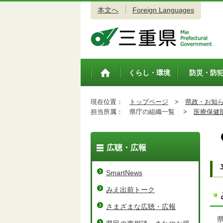
本文へ
Foreign Languages
三重県公式ウェブサイト
くらし・環境
防災・防
トップペ
ージ
現在位置：
トップページ
>
県政・お知
担当所属：
県庁の組織一覧 >
医療保健
広聴・広報
SmartNews
みえ出前トーク
さまざまな広聴・広報
県