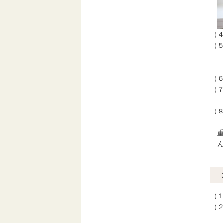
（
（
や
上
（
（
※
（
記
重
ん
（
（
（