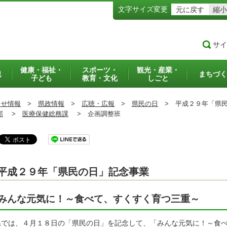
文字サイズ変更
元に戻す
縮小
サイ
健康・福祉・
スポーツ・
観光・産業・
犯
まちづく
子ども
教育・文化
しごと
らせ情報
>
県政情報
>
広聴・広報
>
県民の日
>
平成２９年「県民
部
>
医療保健総務課
>
企画調整班
平成２９年「県民の日」記念事業
みんな元気に！～食べて、すくすく育つ三重～
では、４月１８日の「県民の日」を記念して、「みんな元気に！～食べ