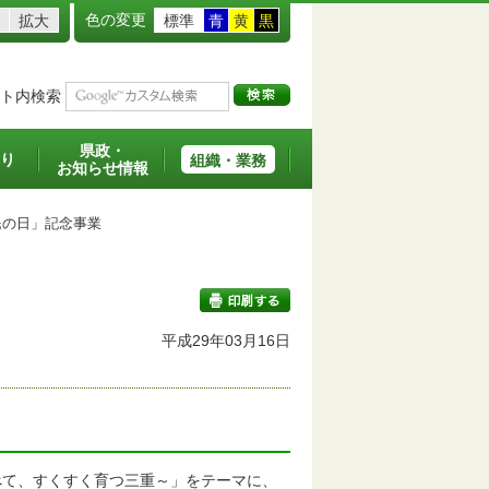
色の変更
拡大
標準
青
黄
黒
ト内検索
県政・
り
組織・業務
お知らせ情報
の日」記念事業
平成29年03月16日
印刷する
て、すくすく育つ三重～」をテーマに、