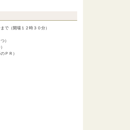
まで（開場１２時３０分）
つ）
）
のＰＲ）