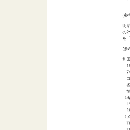
(参
明治
の2
を
(
和
1
7
コ
各
情
《
｢
｢
《
T
T