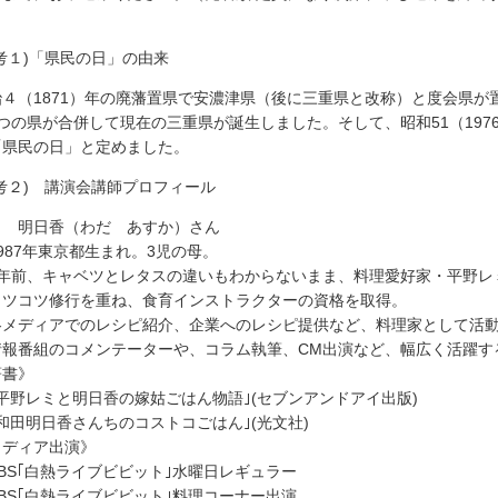
考１)「県民の日」の由来
４（1871）年の廃藩置県で安濃津県（後に三重県と改称）と度会県が置
つの県が合併して現在の三重県が誕生しました。そして、昭和51（1976
「県民の日」と定めました。
参考２) 講演会講師プロフィール
田 明日香（わだ あすか）さん
987年東京都生まれ。3児の母。
年前、キャベツとレタスの違いもわからないまま、料理愛好家・平野レ
ツコツ修行を重ね、食育インストラクターの資格を取得。
メディアでのレシピ紹介、企業へのレシピ提供など、料理家として活
報番組のコメンテーターや、コラム執筆、CM出演など、幅広く活躍す
著書》
平野レミと明日香の嫁姑ごはん物語｣(セブンアンドアイ出版)
和田明日香さんちのコストコごはん｣(光文社)
メディア出演》
BS｢白熱ライブビビット｣水曜日レギュラー
BS｢白熱ライブビビット｣料理コーナー出演