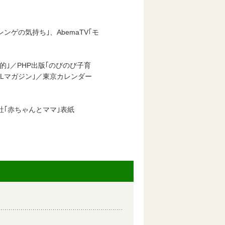
ゲの気持ち｣、AbemaTV｢モ
｢美的｣／PHP出版｢のびのび子育
DUALマガジン｣／東京カレンダー
マ社｢赤ちゃんとママ｣表紙