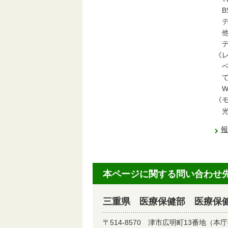
B
テ
他、
テ
《
ベネ
て｣
W
《
光文
報
本ページに関する問い合わせ
三重県 医療保健部 医療保
〒514-8570
津市広明町13番地（本庁