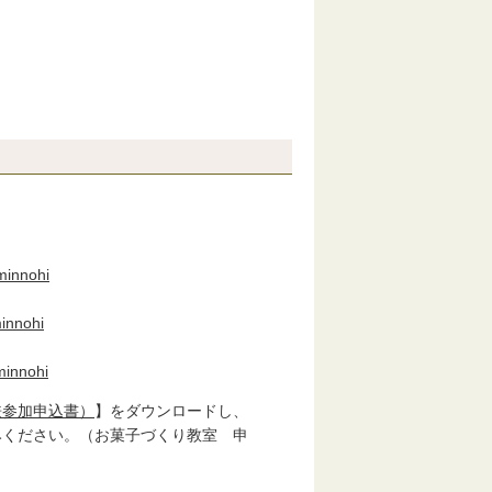
。
minnohi
minnohi
minnohi
兼参加申込書）
】をダウンロードし、
ください。（お菓子づくり教室 申
。