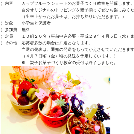
３）内容 カップフルーツショートのお菓子づくり教室を開催します
分オリジナルのトッピングを親子揃ってぜひお楽しみくだ
出来上がったお菓子は、お持ち帰りいただきます。）
４）対象 小学生と保護者
５）参加費 無料
６）定員 １０組２０名（事前申込必要・平成２９年４月５日（水）
７）その他 応募者多数の場合は抽選となります。
選の発表は、通知の発送をもってかえさせていただきます
４月７日頃（金）頃の発送を予定しています。）
 親子お菓子づくり教室の受付は終了しました。