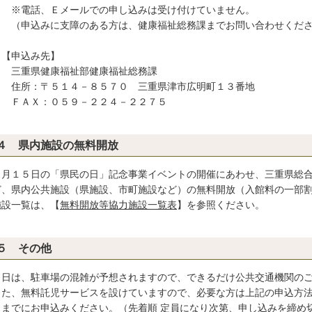
電話、Ｅメールでの申し込みは受け付けていません。
申込みに支障のある方は、健康福祉総務課までお問い合わせくださ
申込み先】
重県健康福祉部健康福祉総務課
所：〒５１４－８５７０ 三重県津市広明町１３番地
ＡＸ：０５９－２２４－２２７５
４ 県内施設の無料開放
月１５日の「県民の日」記念事業イベントの開催にあわせ、三重県総合博
ど、県内公共施設（県施設、市町施設など）の無料開放（入館料の一部
設一覧は、【
無料開放等協力施設一覧表
】を参照ください。
５ その他
日は、駐車場の混雑が予想されますので、できるだけ公共交通機関のご
た、無料託児サービスを設けていますので、必要な方は上記の申込方法
）までにお申込みください。（先着順 定員になり次第、申し込みを締め