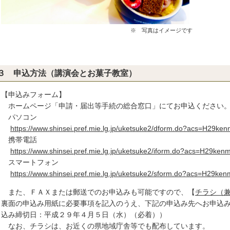
※ 写真はイメージです
３ 申込方法（講演会とお菓子教室）
申込みフォーム】
ームページ「申請・届出等手続の総合窓口」にてお申込ください
ソコン
https://www.shinsei.pref.mie.lg.jp/uketsuke2/dform.do?acs=H29ken
帯電話
https://www.shinsei.pref.mie.lg.jp/uketsuke2/iform.do?acs=H29ken
マートフォン
https://www.shinsei.pref.mie.lg.jp/uketsuke2/sform.do?acs=H29ken
た、ＦＡＸまたは郵送でのお申込みも可能ですので、【
チラシ（
面の申込み用紙に必要事項を記入のうえ、下記の申込み先へお申込み
み締切日：平成２９年４月５日（水）（必着））
お、チラシは、お近くの県地域庁舎等でも配布しています