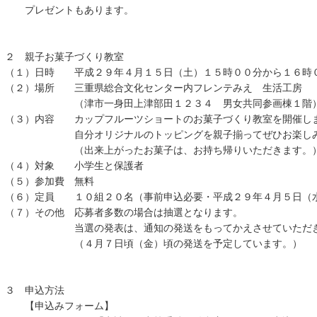
プレゼントもあります。
２ 親子お菓子づくり教室
（１）日時 平成２９年４月１５日（土）１５時００分から１６時
（２）場所 三重県総合文化センター内フレンテみえ 生活工房
（津市一身田上津部田１２３４ 男女共同参画棟１階
（３）内容 カップフルーツショートのお菓子づくり教室を開催し
自分オリジナルのトッピングを親子揃ってぜひお楽しみ
（出来上がったお菓子は、お持ち帰りいただきます。
（４）対象 小学生と保護者
（５）参加費 無料
（６）定員 １０組２０名（事前申込必要・平成２９年４月５日（
（７）その他 応募者多数の場合は抽選となります。
当選の発表は、通知の発送をもってかえさせていただき
（４月７日頃（金）頃の発送を予定しています。）
３ 申込方法
【申込みフォーム】