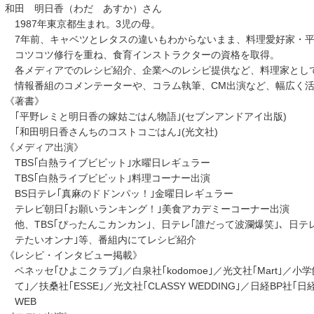
和田 明日香（わだ あすか）さん
1987年東京都生まれ。3児の母。
7年前、キャベツとレタスの違いもわからないまま、料理愛好家・平
コツコツ修行を重ね、食育インストラクターの資格を取得。
各メディアでのレシピ紹介、企業へのレシピ提供など、料理家とし
情報番組のコメンテーターや、コラム執筆、CM出演など、幅広く活
《著書》
｢平野レミと明日香の嫁姑ごはん物語｣(セブンアンドアイ出版)
｢和田明日香さんちのコストコごはん｣(光文社)
《メディア出演》
TBS｢白熱ライブビビット｣水曜日レギュラー
TBS｢白熱ライブビビット｣料理コーナー出演
BS日テレ｢真麻のドドンパッ！｣金曜日レギュラー
テレビ朝日｢お願いランキング！｣美食アカデミーコーナー出演
他、TBS｢ぴったんこカンカン｣、日テレ｢誰だって波瀾爆笑｣、日テレ｢
テたいオンナ｣等、番組内にてレシピ紹介
《レシピ・インタビュー掲載》
ベネッセ｢ひよこクラブ｣／白泉社｢kodomoe｣／光文社｢Mart｣／
て｣／扶桑社｢ESSE｣／光文社｢CLASSY WEDDING｣／日経BP社
WEB