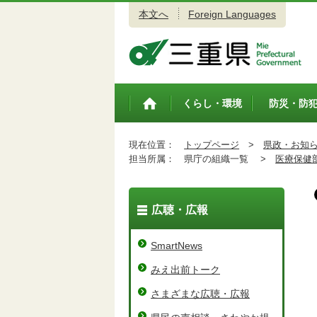
本文へ
Foreign Languages
三重県公式ウェブサイト
くらし・環境
防災・防
トップペ
ージ
現在位置：
トップページ
>
県政・お知
担当所属：
県庁の組織一覧 >
医療保健
広聴・広報
SmartNews
みえ出前トーク
さまざまな広聴・広報