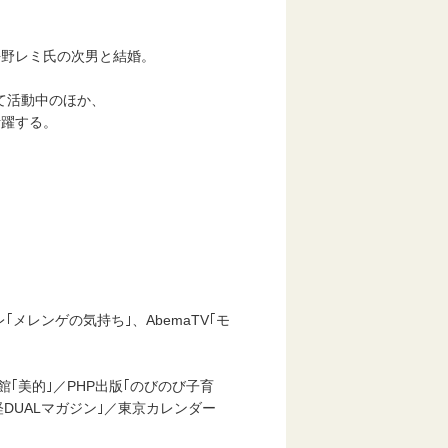
野レミ氏の次男と結婚。
て活動中のほか、
躍する。
メレンゲの気持ち｣、AbemaTV｢モ
小学館｢美的｣／PHP出版｢のびのび子育
｢日経DUALマガジン｣／東京カレンダー