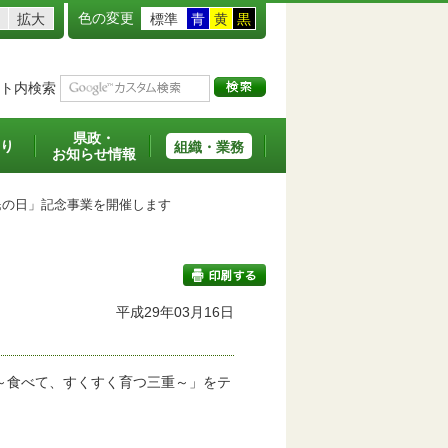
色の変更
拡大
標準
青
黄
黒
ト内検索
県政・
り
組織・業務
お知らせ情報
の日」記念事業を開催します
平成29年03月16日
印刷する
～食べて、すくすく育つ三重～」をテ