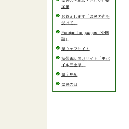
県民の声相談・さわやか提
案箱
お答えします「県民の声を
受けて」
Foreign Languages（外国
語）
県ウェブサイト
携帯電話向けサイト「モバ
イル三重県」
県庁見学
県民の日