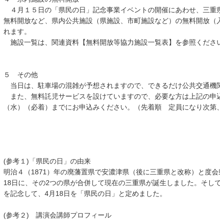
４月１５日の「県民の日」記念事業イベントの開催にあわせ、三重県総
無料開放など、県内公共施設（県施設、市町施設など）の無料開放（
れます。
施設一覧は、関連資料【無料開放等協力施設一覧表】を参照くださ
５ その他
当日は、駐車場の混雑が予想されますので、できるだけ公共交通機
また、無料託児サービスを設けていますので、必要な方は上記の申
（水）（必着）までにお申込みください。（先着順 定員になり次第
(参考１)「県民の日」の由来
明治４（1871）年の廃藩置県で安濃津県（後に三重県と改称）と度会
18日に、その2つの県が合併して現在の三重県が誕生しました。そして、
を記念して、4月18日を「県民の日」と定めました。
(参考２) 講演会講師プロフィール