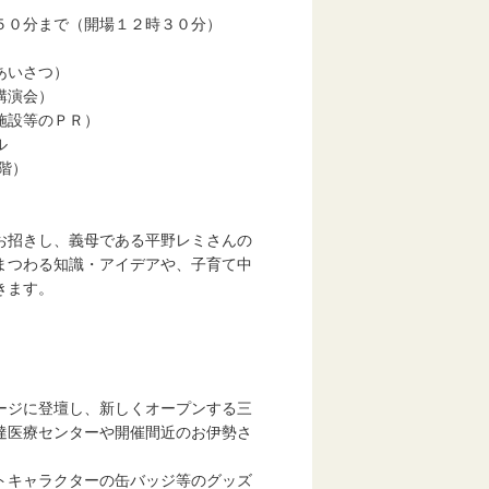
５０分まで（開場１２時３０分）
いさつ）
演会）
設等のＰＲ）
ル
階）
お招きし、義母である平野レミさんの
わる知識・アイデアや、子育て中
ます。
。
ジに登壇し、新しくオープンする三
達医療センターや開催間近のお伊勢さ
トキャラクターの缶バッジ等のグッズ