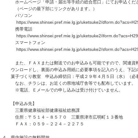
ホームページ「申請・届出等手続の総合窓口」にてお申込くだ
（ページの最下部にリンクがあります。）
パソコン
https://www.shinsei.pref.mie.lg.jp/uketsuke2/dform.do?acs=H2
携帯電話
https://www.shinsei.pref.mie.lg.jp/uketsuke2/iform.do?acs=H2
スマートフォン
https://www.shinsei.pref.mie.lg.jp/uketsuke2/sform.do?acs=H2
また、ＦＡＸまたは郵送でのお申込みも可能ですので、関連資料
ウンロードし、裏面の申込み用紙に必要事項を記入のうえ、下記の
菓子づくり教室 申込み締切日：平成２９年４月５日（水）（必
なお、チラシは、お近くの県地域庁舎等でも配布してい
※電話、Ｅメールでの申し込みは受け付けていません。
【申込み先】
三重県健康福祉部健康福祉総務課
住所：〒５１４－８５７０ 三重県津市広明町１３番地
ＦＡＸ：０５９－２２４－２２７５
４ 県内施設の無料開放