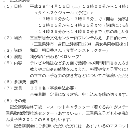
１ 記念講演会
（１）日時 平成２９年４月１５日（土）１３時００分から１４時
＜タイムスケジュール（予定）＞
・１３時００分から１３時０５分まで（開会・知事あ
・１３時０５分から１４時３５分まで（講師による講
・１４時３５分から１４時５０分まで（県の新しい施
（２）場所 三重県総合文化センター内フレンテみえ 多目的ホー
（三重県津市一身田上津部田1234 男女共同参画棟１
（３）講師 和田 明日香さん（食育インストラクター）
（４）演題 我が家に伝わる”ベロシップ”
（５）内容 テレビや雑誌など多方面で活躍中の和田明日香さんを
教えやご自身の経験をふまえた、料理や食と子育てにまつ
のママの上手な力の抜き方などについてご講演いただき
（６）参加費 無料
（７）定員 ３５０名（事前申込必要）
※先着順 定員になり次第、申し込みを締め切ります
（８）その他
記念講演会終了後、マスコットキャラクター（着ぐるみ）がステー
重県動物愛護推進センター（あすまいる）、三重県立子ども心身発
ん菓子博２０１７のＰＲを行います。
※ 記念講演会にご参加いただいた方には、あすまいるのマスコッ