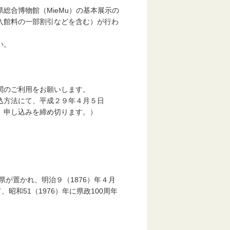
合博物館（MieMu）の基本展示の
入館料の一部割引などを含む）が行わ
い。
関のご利用をお願いします。
込方法にて、平成２９年４月５日
、申し込みを締め切ります。）
県が置かれ、明治９（1876）年４月
昭和51（1976）年に県政100周年