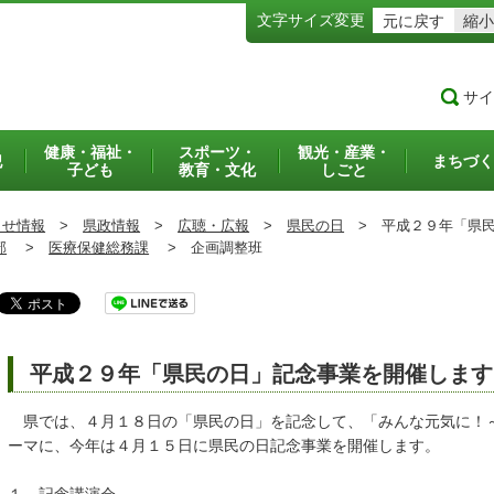
文字サイズ変更
元に戻す
縮小
サイ
健康・福祉・
スポーツ・
観光・産業・
犯
まちづく
子ども
教育・文化
しごと
らせ情報
>
県政情報
>
広聴・広報
>
県民の日
>
平成２９年「県民
部
>
医療保健総務課
>
企画調整班
平成２９年「県民の日」記念事業を開催します
県では、４月１８日の「県民の日」を記念して、「みんな元気に！
ーマに、今年は４月１５日に県民の日記念事業を開催します。