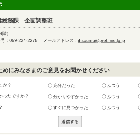
先
健総務課 企画調整班
4階）
：059-224-2275
メールアドレス：
ihsoumu@pref.mie.lg.jp
ためにみなさまのご意見をお聞かせください
たか？
充分だった
ふつう
かったですか？
分かりやすかった
ふつう
？
すぐに見つかった
ふつう