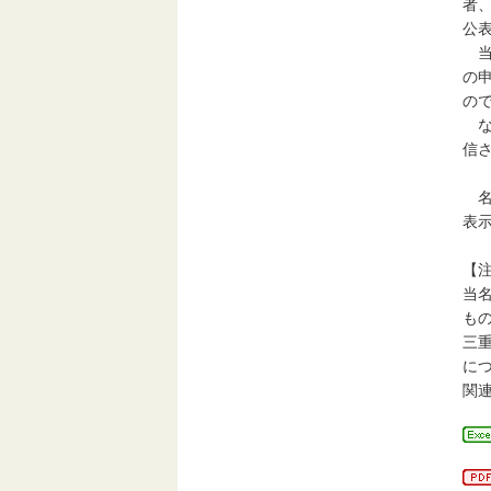
者
公
当
の
の
な
信
名
表
【
当
も
三
に
関