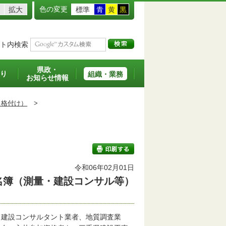
色の変更
拡大
標準
青
黄
黒
ト内検索
県政・
り
組織・業務
お知らせ情報
（格付け）
>
令和06年02月01日
名簿（測量・建設コンサル等）
印刷する
建設コンサルタント業者、地質調査業