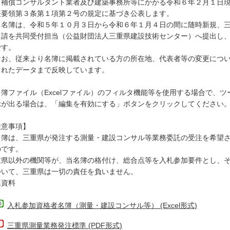
、補償コンサルタント業者及び建築事務所等にかかる令和６年２月１日
表要領第３条第１項第２号の規定に基づき公表します。
名簿は、令和５年１０月３日から令和６年１月４日の間に随時新規、三
申請を共同受付担当（公益財団法人三重県建設技術センター）へ提出し
です。
お、従来より名簿に掲載されている方の所在地、代表者等の変更につい
されたデータまで反映しています。
簿ファイル（Excelファイル）のフィルタ機能等を使用する場合で、
示が出る場合は、「編集を有効にする」ボタンをクリックしてください
注意事項】
名簿は、三重県が発注する測量・建設コンサル等業務委託の受注を希望
のです。
重県以外の機関等が、当名簿の格付け、総合点等を入札参加要件とし、
ついて、三重県は一切の責任を負いません。
連資料
入札参加資格者名簿（測量・建設コンサル等） (Excel形式)
三重県測量業務発注標準 (PDF形式)