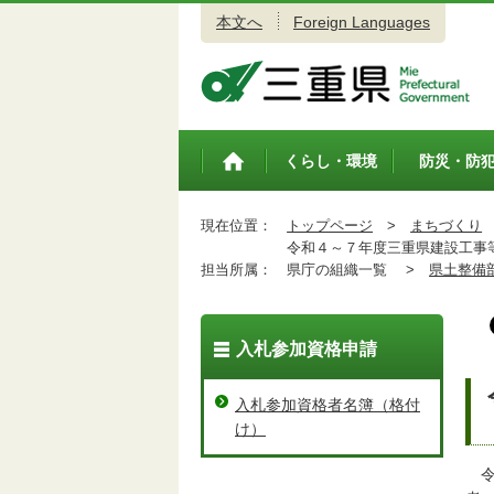
本文へ
Foreign Languages
三重県公式ウェブサイト
くらし・環境
防災・防
トップペ
ージ
現在位置：
トップページ
>
まちづくり
令和４～７年度三重県建設工事等
担当所属：
県庁の組織一覧 >
県土整備
入札参加資格申請
入札参加資格者名簿（格付
け）
令