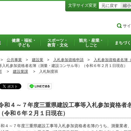
文字サイズ変更
元に戻す
縮小
サイ
健康・福祉・
スポーツ・
観光・産業・
犯
まちづく
子ども
教育・文化
しごと
>
公共事業
>
建設業
>
入札参加資格申請
>
入札参加資格者名簿
入札参加資格者名簿（測量・建設コンサル等）（令和６年２月１日現在）
部
>
建設業課
>
入札制度班
令和４～７年度三重県建設工事等入札参加資格者
（令和６年２月１日現在）
和４～７年度三重県建設工事等入札参加資格者名簿のうち、測量業者、