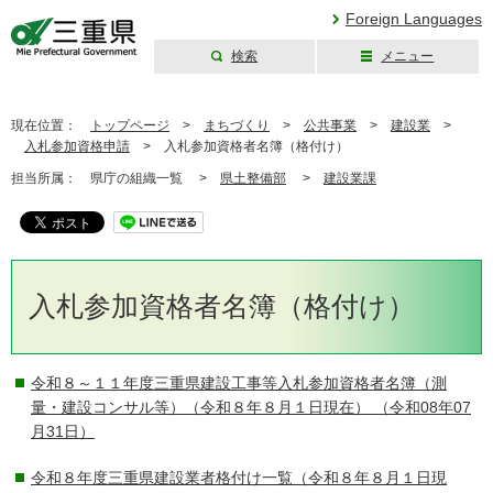
Foreign Languages
検索
メニュー
三重県公式ウェブ
サイト
現在位置：
トップページ
>
まちづくり
>
公共事業
>
建設業
>
入札参加資格申請
>
入札参加資格者名簿（格付け）
担当所属：
県庁の組織一覧 >
県土整備部
>
建設業課
入札参加資格者名簿（格付け）
令和８～１１年度三重県建設工事等入札参加資格者名簿（測
量・建設コンサル等）（令和８年８月１日現在）
（令和08年07
月31日）
令和８年度三重県建設業者格付け一覧（令和８年８月１日現