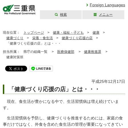
Foreign Languages
検索
メニュー
三重県公式ウェブ
サイト
現在位置：
トップページ
>
健康・福祉・子ども
>
健康
>
健康づくり
>
栄養・食生活
>
健康づくり応援の店
>
「健康づくり応援の店」とは・・・
担当所属：
県庁の組織一覧 >
医療保健部
>
健康推進課
>
健康対策班
平成25年12月17日
「健康づくり応援の店」とは・・・
現在、食生活が豊かになる中で、生活習慣病は増え続けていま
す。
生活習慣病を予防し、健康づくりを推進するためには、家庭の食
事だけではなく、外食を含めた食生活の管理が重要になってきてい