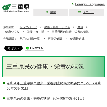
Foreign Languages
検索
メニュー
三重県公式ウェブ
サイト
現在位置：
トップページ
>
健康・福祉・子ども
>
健康
>
健康づくり
>
栄養・食生活
>
三重県民の健康・栄養の状況
担当所属：
県庁の組織一覧 >
医療保健部
>
健康推進課
三重県民の健康・栄養の状況
令和４年三重県県民健康・栄養調査結果の概要について
（令和
08年03月31日）
三重県民の健康・栄養の状況
（令和05年05月01日）