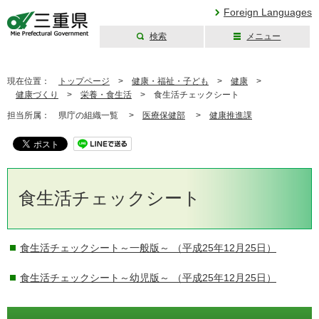
Foreign Languages
検索
メニュー
三重県公式ウェブ
サイト
現在位置：
トップページ
>
健康・福祉・子ども
>
健康
>
健康づくり
>
栄養・食生活
>
食生活チェックシート
担当所属：
県庁の組織一覧 >
医療保健部
>
健康推進課
食生活チェックシート
食生活チェックシート～一般版～
（平成25年12月25日）
食生活チェックシート～幼児版～
（平成25年12月25日）