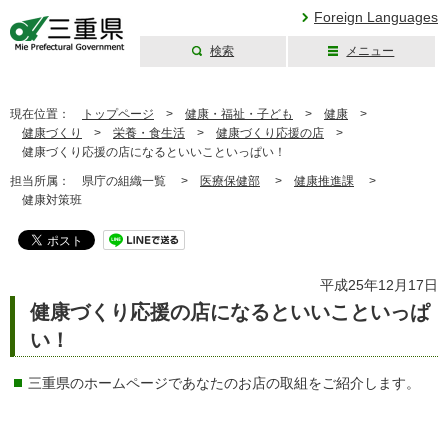
Foreign Languages
検索
メニュー
三重県公式ウェブ
サイト
現在位置：
トップページ
>
健康・福祉・子ども
>
健康
>
健康づくり
>
栄養・食生活
>
健康づくり応援の店
>
健康づくり応援の店になるといいこといっぱい！
担当所属：
県庁の組織一覧 >
医療保健部
>
健康推進課
>
健康対策班
平成25年12月17日
健康づくり応援の店になるといいこといっぱ
い！
三重県のホームページであなたのお店の取組をご紹介します。