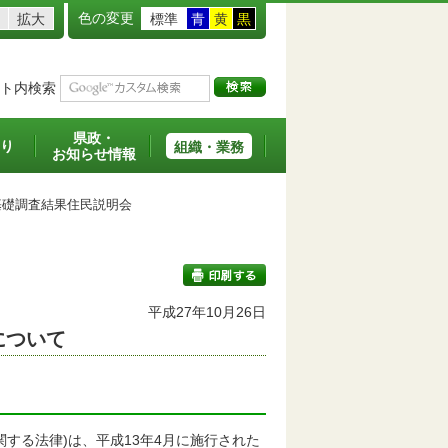
色の変更
拡大
標準
青
黄
黒
ト内検索
県政・
り
組織・業務
お知らせ情報
礎調査結果住民説明会
平成27年10月26日
について
印刷する
する法律)は、平成13年4月に施行された