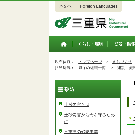
本文へ
Foreign Languages
三重県公式ウェブサイト
くらし・環境
防災・防
トップペ
ージ
現在位置：
トップページ
>
まちづくり
担当所属：
県庁の組織一覧 >
建設・流域
砂防
土砂災害とは
土砂災害から命を守るため
に
三重県の砂防事業
土