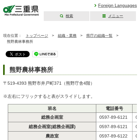
Foreign Languages
検索
メニュー
三重県公式ウェブ
サイト
現在位置：
トップページ
>
組織・業務
>
県庁の組織一覧
>
熊野農林事務所
熊野農林事務所
〒519-4393 熊野市井戸町371（熊野庁舎4階）
※左右にフリックすると表がスライドします。
班名
電話番号
総務企画室
0597-89-6121
0
総務企画室(総務企画課)
0597-89-6121
0
農政室
0597-89-6122
0