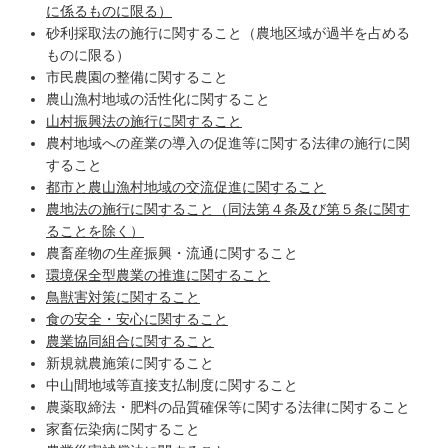
に係るものに限る）
砂利採取法の施行に関すること（農地区域が過半を占める
ものに限る）
市民農園の整備に関すること
農山漁村地域の活性化に関すること
山村振興法の施行に関すること
農村地域への産業の導入の促進等に関する法律の施行に関
すること
都市と農山漁村地域の交流促進に関すること
農地法の施行に関すること（同法第４条及び第５条に関す
ることを除く）
農畜産物の生産振興・流通に関すること
環境保全型農業の推進に関すること
鳥獣害対策に関すること
食の安全・安心に関すること
農業協同組合に関すること
新規就農施策に関すること
中山間地域等直接支払制度に関すること
農薬取締法・肥料の品質確保等に関する法律に関すること
家畜伝染病に関すること