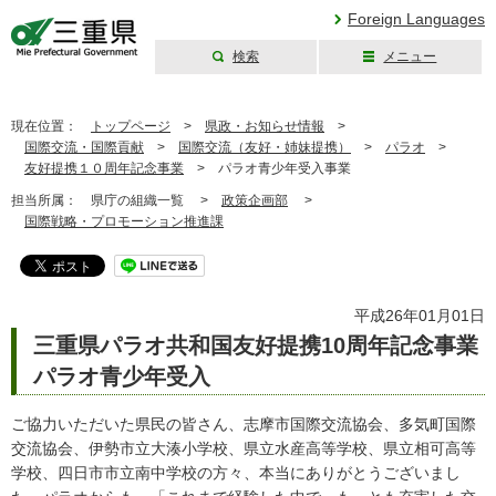
Foreign Languages
検索
メニュー
三重県公式ウェブ
サイト
現在位置：
トップページ
>
県政・お知らせ情報
>
国際交流・国際貢献
>
国際交流（友好・姉妹提携）
>
パラオ
>
友好提携１０周年記念事業
>
パラオ青少年受入事業
担当所属：
県庁の組織一覧 >
政策企画部
>
国際戦略・プロモーション推進課
平成26年01月01日
三重県パラオ共和国友好提携10周年記念事業
パラオ青少年受入
ご協力いただいた県民の皆さん、志摩市国際交流協会、多気町国際
交流協会、伊勢市立大湊小学校、県立水産高等学校、県立相可高等
学校、四日市市立南中学校の方々、本当にありがとうございまし