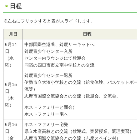
日程
※左右にフリックすると表がスライドします。
月日
日程
6月14
中部国際空港着、鈴鹿サーキットへ
日
鈴鹿青少年センター入所
（水
センター内ラウンジにて歓迎会
曜）
同宿の四日市市立南中学校との交流
鈴鹿青少年センター退所
伊勢市立大湊小学校との交流（給食体験、バスケットボー
6月15
流等）
日
志摩市国際交流協会との交流（歓迎会、交流会、
（木
曜）
ホストファミリーと面会）
ホストファミリー宅へ
6月16
ホストファミリー宅発
日
県立水産高校との交流（歓迎式、実習授業、調理実習）
（金
志摩市国際交流協会との交流（志摩スペイン村）