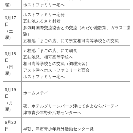
曜）
ホストファミリー宅へ
ホストファミリー宅発
6月17
五桂池ふるさと村着
日
多気町国際交流協会との交流（めだか池散策、ガラス工芸
（土
験）
曜）
五桂池「まごの店」にて県立相可高等学校との交流
五桂池「まごの店」にて朝食
6月18
五桂池発、相可高等学校へ
日
相可高等学校との交流（調理実習）
（日
アスト津へホストファミリーと面会
曜）
ホストファミリー宅へ
6月19
ホームステイ
日
（月
夜、ホテルグリーンパーク津にてさよならパーティ
曜）
津市青少年野外活動センターへ
6月20
日
早朝、津市青少年野外活動センター発