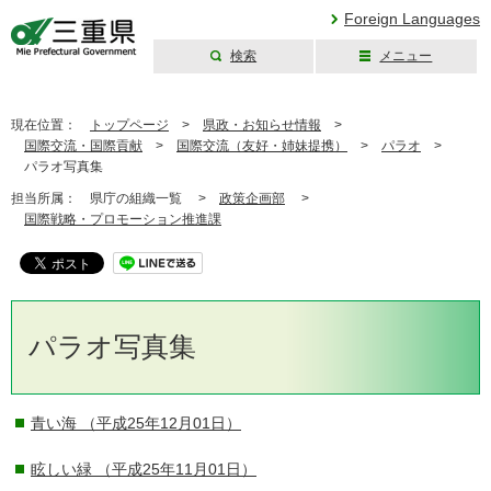
Foreign Languages
検索
メニュー
三重県公式ウェブ
サイト
現在位置：
トップページ
>
県政・お知らせ情報
>
国際交流・国際貢献
>
国際交流（友好・姉妹提携）
>
パラオ
>
パラオ写真集
担当所属：
県庁の組織一覧 >
政策企画部
>
国際戦略・プロモーション推進課
パラオ写真集
青い海
（平成25年12月01日）
眩しい緑
（平成25年11月01日）