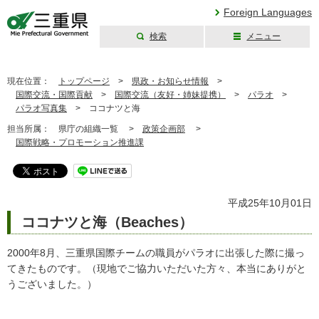
Foreign Languages
検索
メニュー
三重県公式ウェブ
サイト
現在位置：
トップページ
>
県政・お知らせ情報
>
国際交流・国際貢献
>
国際交流（友好・姉妹提携）
>
パラオ
>
パラオ写真集
>
ココナツと海
担当所属：
県庁の組織一覧 >
政策企画部
>
国際戦略・プロモーション推進課
平成25年10月01日
ココナツと海（Beaches）
2000年8月、三重県国際チームの職員がパラオに出張した際に撮っ
てきたものです。（現地でご協力いただいた方々、本当にありがと
うございました。）