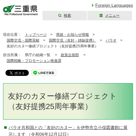
Foreign Languages
検索
メニュー
三重県公式ウェブ
サイト
現在位置：
トップページ
>
県政・お知らせ情報
>
国際交流・国際貢献
>
国際交流（友好・姉妹提携）
>
パラオ
>
友好のカヌー修繕プロジェクト（友好提携25周年事業）
担当所属：
県庁の組織一覧 >
政策企画部
>
国際戦略・プロモーション推進課
友好のカヌー修繕プロジェクト
（友好提携25周年事業）
パラオ共和国との「友好のカヌー」を伊勢市立小俣図書館に展
示します
（令和06年12月12日）