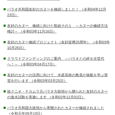
パラオ共和国友好のカヌーを修繕しました！
（令和04年12月
23日）
友好のカヌー 修繕に向けた取組その１ ～カヌーの修繕方法
検討～
（令和03年11月16日）
友好のカヌー修繕プロジェクト（友好提携25周年）
（令和03年
10月26日）
クラウドファンディングのご案内 ～パラオとの絆を次世代
へ！～
（令和03年04月17日）
友好のカヌーの活用に向けて、水産高校の教員が操船を学ぶ実
習を行います
（令和03年03月25日）
故クニオ・ナカムラ元パラオ大統領から贈られた友好のカヌー
の進水試験を実施します
（令和02年12月02日）
パラオ共和国大統領から寄贈されたカヌーが修繕されました
（令和元年09月19日）