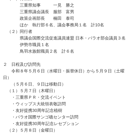
三重県知事 一見 勝之
三重県議会議長 服部 富男
政策企画部長 楠田 泰司
ほか 執行部６名、議会事務局１名 計10名
（２）同行者
県議会国際交流促進議員連盟 日本・パラオ部会議員３名
伊勢市職員１名
鳥羽水族館職員２名 計６名
２ 日程及び訪問先
令和８年５月６日（水曜日・振替休日）から５月９日（土曜
日）
（５月６日、９日は移動日）
（１）５月７日（木曜日）
・三重県ＰＲ・交流イベント
・ウィップス大統領表敬訪問
・友好提携30周年記念植樹
・パラオ国際サンゴ礁センター訪問
・友好提携30周年記念レセプション
（２）５月８日（金曜日）