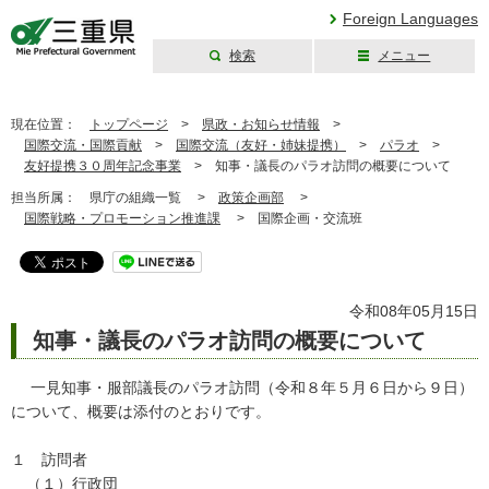
Foreign Languages
検索
メニュー
三重県公式ウェブ
サイト
現在位置：
トップページ
>
県政・お知らせ情報
>
国際交流・国際貢献
>
国際交流（友好・姉妹提携）
>
パラオ
>
友好提携３０周年記念事業
>
知事・議長のパラオ訪問の概要について
担当所属：
県庁の組織一覧 >
政策企画部
>
国際戦略・プロモーション推進課
>
国際企画・交流班
令和08年05月15日
知事・議長のパラオ訪問の概要について
一見知事・服部議長のパラオ訪問（令和８年５月６日から９日）
について、概要は添付のとおりです。
１ 訪問者
（１）行政団