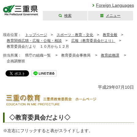
Foreign Languages
検索
メニュー
三重県公式ウェブ
サイト
現在位置：
トップページ
>
スポーツ・教育・文化
>
教育全般
>
教育関係広聴・広報・公報・相談
>
広報（教育委員会だより）
>
教育委員会だより １０月から１２月
担当所属：
県庁の組織一覧 >
教育委員会事務局 >
教育総務課
>
企画調整班
平成29年07月10日
◇教育委員会だより◇
※左右にフリックすると表がスライドします。