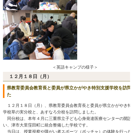
＜英語キャンプの様子＞
１２月１８日（月）
県教育委員会教育長と委員が県立かがやき特別支援学校を訪問
た
１２月１８日（月）、県教育委員会教育長と委員が県立かがやき特
学校草の実分校と、あすなろ分校を訪問しました。
同分校は、本年４月に三重県立子ども心身発達医療センターの開設
い、津市大里窪田町に統合整備した学校です。
当日は、授業視察や障がい者スポーツ（ボッチャ）の体験を行った