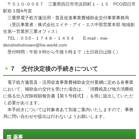
〒５１０‐００６７ 三重県四日市市浜田町１－１５ PCO四日市
駅前３階A号室
三重県電子処方箋活用・普及促進事業費補助金交付事業事務局
（受託事業者：株式会社エイチ・アイ・エス中部営業本部 地域創
生第一営業所三重オフィス）
TEL：０５0－１７４８－１４５４ E-mail：mie-
denshishohosen@his-world.com
受付時間：午前９時から午後５時まで（土日祝日は除く）
７ 交付決定後の手続きについて
電子処方箋普及・活用促進事業費補助金交付要綱に定める各事業
において、補助金の交付を受けた場合は、「消費税及び地方消費税
に係る仕入控除税額報告書【第５号様式】」を県に提出していただ
く必要があります。
本手続きについては対象者あて別途ご案内いたしますので、事務
局に問い合わせや提出は行わないようお願いします。
薬事