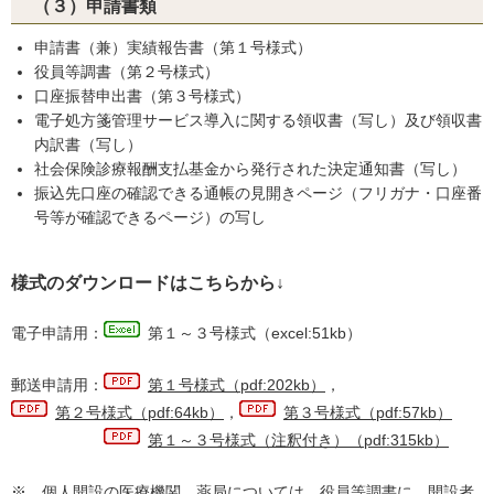
（３）申請書類
申請書（兼）実績報告書（第１号様式）
役員等調書（第２号様式）
口座振替申出書（第３号様式）
電子処方箋管理サービス導入に関する領収書（写し）及び領収書
内訳書（写し）
社会保険診療報酬支払基金から発行された決定通知書（写し）
振込先口座の確認できる通帳の見開きページ（フリガナ・口座番
号等が確認できるページ）の写し
様式のダウンロードはこちらから↓
電子申請用：
第１～３号様式（excel:51kb）
郵送申請用：
第１号様式（pdf:202kb）
，
第２号様式（pdf:64kb）
，
第３号様式（pdf:57kb）
第１～３号様式（注釈付き）（pdf:315kb）
※ 個人開設の医療機関、薬局については、役員等調書に、開設者