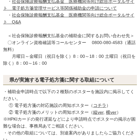
・
社会保険診療報酬支払基金 医療機関等向け総合ポータルサイ
ト 電子処方箋管理サービス等関係補助金の申請について
・
社会保険診療報酬支払基金 医療機関等向け総合ポータルサイ
ト Q&A
＜社会保険診療報酬支払基金の補助金に関するお問い合わせ先＞
〇オンライン資格確認等コールセンター 0800-080-4583（通話
無料）
月曜日～金曜日（祝日を除く）8：00～18：00 土曜日（祝日を
除く）8：00～16：00
県が実施する電子処方箋に関する取組について
・補助金申請時点で以下の２種類のポスターを施設内に掲示してく
ださい。
① 電子処方箋の対応施設の周知ポスター（
コチラ
）
② 電子処方箋のメリットの周知ポスター（
縦ver
,
横ver
）
※HPKIカードの発行遅延などにより申請時点でポスターの掲示が困
難な場合は、事務局あてご相談ください。
・その他の取組については、別途案内がありましたらご協力くださ
い。