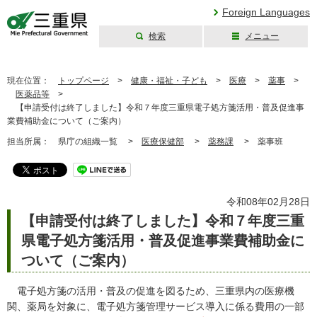
Foreign Languages
検索
メニュー
三重県公式ウェブ
サイト
現在位置：
トップページ
>
健康・福祉・子ども
>
医療
>
薬事
>
医薬品等
>
【申請受付は終了しました】令和７年度三重県電子処方箋活用・普及促進事
業費補助金について（ご案内）
担当所属：
県庁の組織一覧 >
医療保健部
>
薬務課
>
薬事班
令和08年02月28日
【申請受付は終了しました】令和７年度三重
県電子処方箋活用・普及促進事業費補助金に
ついて（ご案内）
電子処方箋の活用・普及の促進を図るため、三重県内の医療機
関、薬局を対象に、電子処方箋管理サービス導入に係る費用の一部