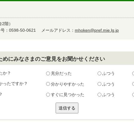
舎2階）
：0598-50-0621
メールアドレス：
mhoken@pref.mie.lg.jp
ためにみなさまのご意見をお聞かせください
たか？
充分だった
ふつう
かったですか？
分かりやすかった
ふつう
？
すぐに見つかった
ふつう