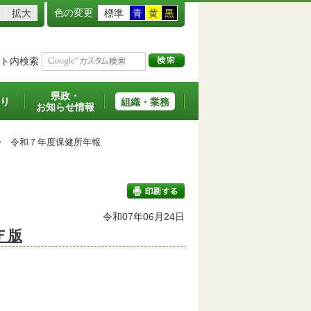
色の変更
拡大
標準
青
黄
黒
ト内検索
県政・
り
組織・業務
お知らせ情報
>
令和７年度保健所年報
令和07年06月24日
Ｆ版
印刷する