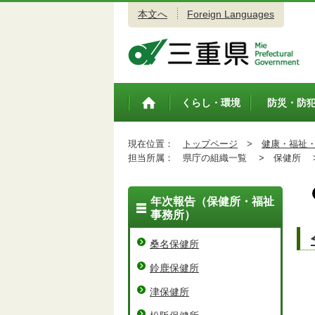
本文へ
Foreign Languages
三重県公式ウェブサイト
くらし・環境
防災・防
トップペ
ージ
現在位置：
トップページ
>
健康・福祉
担当所属：
県庁の組織一覧 >
保健所 
年次報告（保健所・福祉
事務所）
桑名保健所
鈴鹿保健所
津保健所