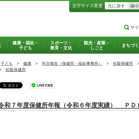
文字サイズ変更
元に戻す
縮小
サイ
健康・福祉・
スポーツ・
観光・産業・
犯
まちづく
子ども
教育・文化
しごと
・子ども
>
健康
>
年次報告（保健所・福祉事務所）
>
松阪保健所
>
松阪保健所
令和７年度保健所年報（令和６年度実績） ＰＤ