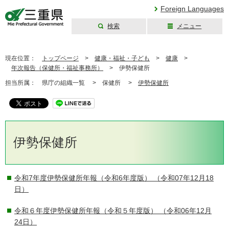
Foreign Languages
検索
メニュー
三重県公式ウェブ
サイト
現在位置：
トップページ
>
健康・福祉・子ども
>
健康
>
年次報告（保健所・福祉事務所）
>
伊勢保健所
担当所属：
県庁の組織一覧 >
保健所 >
伊勢保健所
伊勢保健所
令和7年度伊勢保健所年報（令和6年度版）
（令和07年12月18
日）
令和６年度伊勢保健所年報（令和５年度版）
（令和06年12月
24日）