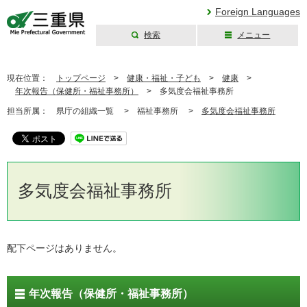
Foreign Languages
検索
メニュー
三重県公式ウェブ
サイト
現在位置：
トップページ
>
健康・福祉・子ども
>
健康
>
年次報告（保健所・福祉事務所）
>
多気度会福祉事務所
担当所属：
県庁の組織一覧 >
福祉事務所 >
多気度会福祉事務所
多気度会福祉事務所
配下ページはありません。
年次報告（保健所・福祉事務所）