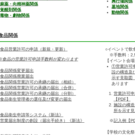
興行場関係
麻薬・向精神薬関係
墓地関係
覚醒剤関係
動物関係
毒物・劇物関係
食品関係
食品営業許可の申請（新規・更新）
○イベントで飲
※手数料：2,
※食品の営業許可申請手数料が変わります
【イベント会場
①営業許可
食品関係変更届出
設の構造及
食品関係廃業届出
示す見取図【
食品関係営業許可の承継の届出（相続）
あります
食品関係営業許可の承継の届出（合併）
食品関係営業許可の承継の届出（分割）
営業許可申
食品衛生管理者の選任及び変更の届出
【PDF】
施設の構造
所を示す見
食品衛生申請等システム《新法》
営業届出制度の創設（届出手続き）《新法》
※
記入例【P
【学校の文化祭