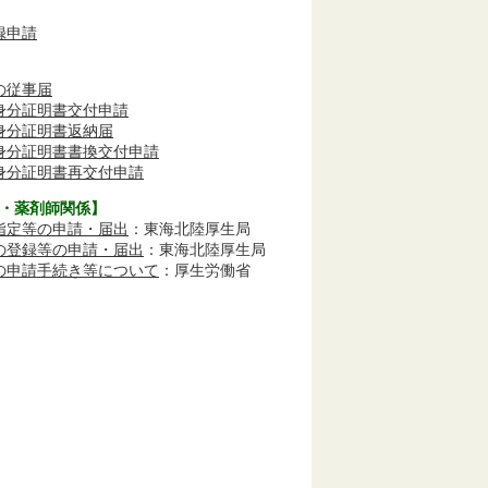
録申請
の従事届
身分証明書交付申請
身分証明書返納届
身分証明書書換交付申請
身分証明書再交付申請
・薬剤師関係】
指定等の申請・届出
：東海北陸厚生局
の登録等の申請・届出
：東海北陸厚生局
の申請手続き等について
：厚生労働省