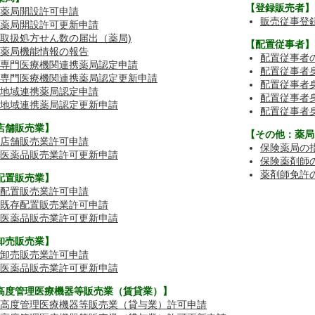
【登録販売者】
薬局開設許可申請
販売従事登
薬局開設許可更新申請
取扱処方せん数の届出（薬局)
【配置従事者】
薬局機能情報の報告
配置従事者
専門医療機関連携薬局認定申請
配置従事者
専門医療機関連携薬局認定更新申請
配置従事者
地域連携薬局認定申請
配置従事者
地域連携薬局認定更新申請
配置従事者
店舗販売業】
【その他：薬局
店舗販売業許可申請
保険薬局の
医薬品販売業許可更新申請
保険薬剤師
薬剤師免許
配置販売業】
配置販売業許可申請
既存配置販売業許可申請
医薬品販売業許可更新申請
卸売販売業】
卸売販売業許可申請
医薬品販売業許可更新申請
高度管理医療機器等販売業（賃貸業）】
高度管理医療機器等販売業（貸与業）許可申請