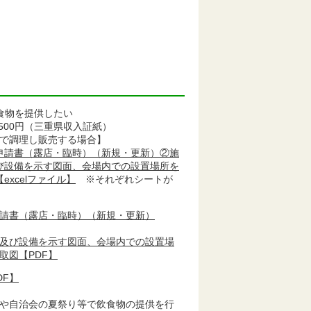
食物を提供したい
500円（三重県収入証紙）
で調理し販売する場合】
申請書（露店・臨時）（新規・更新）②施
び設備を示す図面、会場内での設置場所を
excelファイル】
※それぞれシートが
請書（露店・臨時）（新規・更新）
及び設備を示す図面、会場内での設置場
取図【PDF】
DF】
や自治会の夏祭り等で飲食物の提供を行