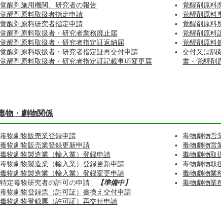
覚醒剤施用機関、研究者の報告
覚醒剤原料
覚醒剤原料取扱者指定申請
覚醒剤原料
覚醒剤原料研究者指定申請
覚醒剤原料
覚醒剤原料取扱者・研究者業務廃止届
覚醒剤原料
覚醒剤原料取扱者・研究者指定証返納届
覚醒剤原料
覚醒剤原料取扱者・研究者指定証再交付申請
交付又は調
覚醒剤原料取扱者・研究者指定証記載事項変更届
書・覚醒剤
毒物・劇物関係
毒物劇物販売業登録申請
毒物劇物営
毒物劇物販売業登録更新申請
毒物劇物営
毒物劇物製造業（輸入業）登録申請
毒物劇物取
毒物劇物製造業（輸入業）登録更新申請
毒物劇物取
毒物劇物製造業（輸入業）登録変更申請
毒物劇物業
特定毒物研究者の許可の申請
【準備中】
毒物劇物業
毒物劇物登録票（許可証）書換え交付申請
毒物劇物登録票（許可証）再交付申請