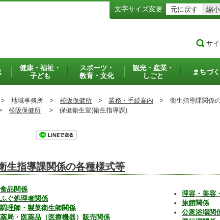
文字サイズ変更
元に戻す
縮小
サイ
健康・福祉・
スポーツ・
観光・産業・
犯
まちづく
子ども
教育・文化
しごと
>
地域事務所 >
松阪保健所
>
業務・手続案内
>
衛生指導課関係の
>
松阪保健所
>
保健衛生室(衛生指導課)
ツイート
衛生指導課関係の各種様式等
食品関係
理容・美容
ふぐ処理者関係
旅館関係
調理師・製菓衛生師関係
公衆浴場関
薬局・医薬品（医療機器）販売関係