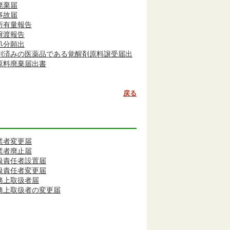
廃棄届
事故届
所有量報告
譲渡報告
処分願出
剤済みの医薬品である覚醒剤原料譲受届出
原料廃棄届出書
戻る
業者変更届
業者廃止届
扱責任者設置届
扱責任者変更届
務上取扱者届
務上取扱者の変更届