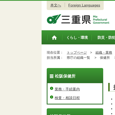
本文へ
Foreign Languages
三重県公式ウェブサイト
くらし・環境
防災・防
トップペ
ージ
現在位置：
トップページ
>
組織・業務
担当所属：
県庁の組織一覧 >
保健所 
松阪保健所
業務・手続案内
検査・相談日程