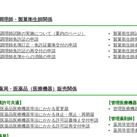
調理師・製菓衛生師関係
調理師試験の実施について（案内のページ）
製菓衛生師
調理師免許証の申請
製菓衛生師
調理師名簿訂正・免許証書換交付の申請
製菓衛生師
調理師免許証の再交付の申請
製菓衛生師
調理師名簿からの消除の申請
製菓衛生師
薬局・医薬品（医療機器）販売関係
業許可共通】
【管理医療機器
医薬品医療機器等法にかかる変更届
管理医療機
医薬品医療機器等法にかかる休止・廃止・再開届
【管理薬剤師】
医薬品医療機器等法にかかる許可証書換え交付申請
薬局等管理
医薬品医療機器等法にかかる許可証再交付申請
薬局等管理
薬局】