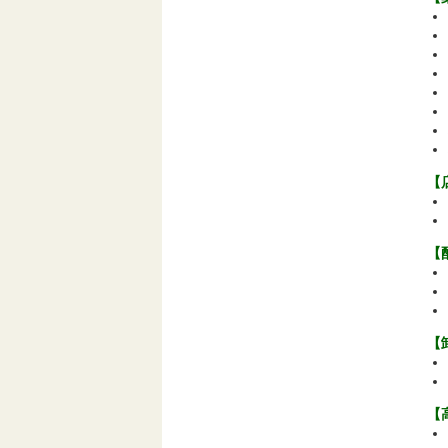
【
【
【
【