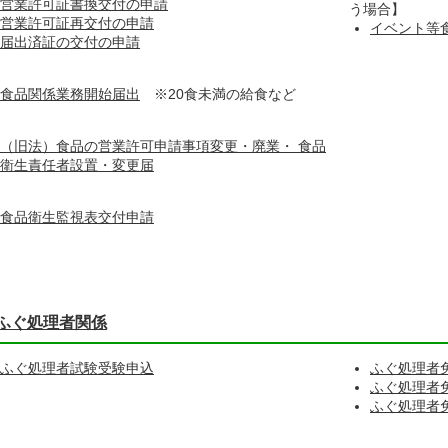
営業許可証書換交付の申請
う場合】
営業許可証再交付の申請
イベント等食
届出済証の交付の申請
食品関係業務開始届出
※20食未満の給食など
（旧法）食品の営業許可申請事項変更・廃業・ 食品
衛生責任者設置・変更届
食品衛生監視表交付申請
ふぐ処理者関係
ふぐ処理者試験受験申込
ふぐ処理者
ふぐ処理者
ふぐ処理者