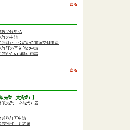
戻る
試験受験申込
免許の申請
名簿訂正・免許証の書換交付
申請
免許証の再交付の申請
名簿からの消除の申請
戻る
販売業（賃貸業）】
器販売業（貸与業）届
者兼務許可申請
者兼務許可返納届