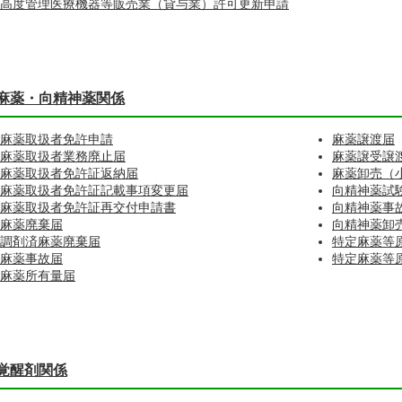
高度管理医療機器等販売業（貸与業）許可更新申請
麻薬・向精神薬関係
麻薬取扱者免許申請
麻薬譲渡届
麻薬取扱者業務廃止届
麻薬譲受譲
麻薬取扱者免許証返納届
麻薬卸売（
麻薬取扱者免許証記載事項変更届
向精神薬試
麻薬取扱者免許証再交付申請書
向精神薬事
麻薬廃棄届
向精神薬卸
調剤済麻薬廃棄届
特定麻薬等
麻薬事故届
特定麻薬等
麻薬所有量届
覚醒剤関係