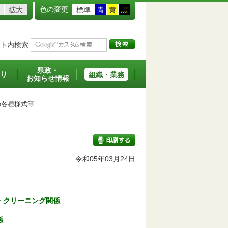
色の変更
拡大
標準
青
黄
黒
ト内検索
県政・
り
組織・業務
お知らせ情報
各種様式等
令和05年03月24日
印刷する
・クリーニング関係
係