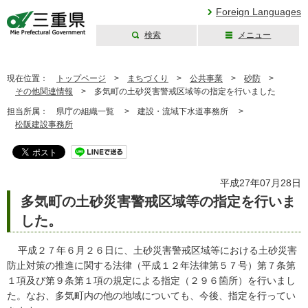
Foreign Languages
検索
メニュー
三重県公式ウェブ
サイト
現在位置：
トップページ
>
まちづくり
>
公共事業
>
砂防
>
その他関連情報
>
多気町の土砂災害警戒区域等の指定を行いました
担当所属：
県庁の組織一覧 >
建設・流域下水道事務所 >
松阪建設事務所
平成27年07月28日
多気町の土砂災害警戒区域等の指定を行いま
した。
平成２７年６月２６日に、土砂災害警戒区域等における土砂災害
防止対策の推進に関する法律（平成１２年法律第５７号）第７条第
１項及び第９条第１項の規定による指定（２９６箇所）を行いまし
た。なお、多気町内の他の地域についても、今後、指定を行ってい