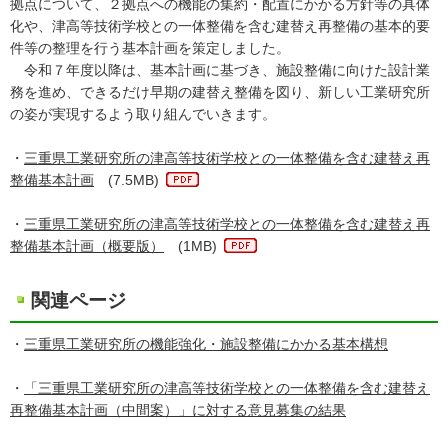
拠点について、２拠点への機能の集約・配置にかかる方針等の具体
化や、津高等技術学校との一体整備を含む建替え再整備の基本的要
件等の整理を行う基本計画を策定しました。
令和７年度以降は、基本計画に基づき、施設整備に向けた設計業
務を進め、できるだけ早期の建替え整備を図り、新しい工業研究所
の姿が実現するよう取り組んでいきます。
・
三重県工業研究所の津高等技術学校との一体整備を含む建替え再
整備基本計画
(7.5MB)
・
三重県工業研究所の津高等技術学校との一体整備を含む建替え再
整備基本計画（概要版）
(1MB)
関連ページ
・
三重県工業研究所の機能強化・施設整備にかかる基本構想
・
「三重県工業研究所の津高等技術学校との一体整備を含む建替え
再整備基本計画（中間案）」に対する意見募集の結果