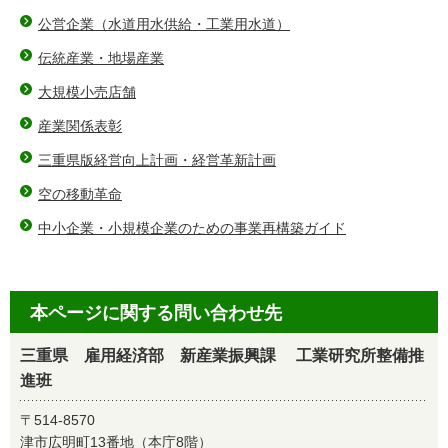
公営企業（水道用水供給・工業用水道）
伝統産業・地場産業
大規模小売店舗
産業関係表彰
三重県版経営向上計画・経営革新計画
空の移動革命
中小企業・小規模企業のための事業再構築ガイド
本ページに関する問い合わせ先
三重県 雇用経済部 新産業振興課 工業研究所整備推
進班
〒514-8570
津市広明町13番地（本庁8階）