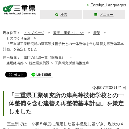
Foreign Languages
検索
メニュー
三重県公式ウェブ
サイト
現在位置：
トップページ
>
観光・産業・しごと
>
産業
>
ものづくり産業
>
「三重県工業研究所の津高等技術学校との一体整備を含む建替え再整備基本
計画」を策定しました
担当所属：
県庁の組織一覧（旧所属） >
雇用経済部 ＞ 新産業振興課 ＞ 工業研究所整備推進班
令和07年03月21日
「三重県工業研究所の津高等技術学校との一
体整備を含む建替え再整備基本計画」を策定
しました
三重県では、令和５年度に策定した基本構想に基づき、現状の４