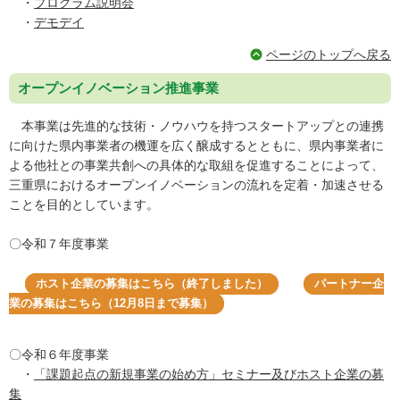
・
プログラム説明会
・
デモデイ
ページのトップへ戻る
オープンイノベーション推進事業
本事業は先進的な技術・ノウハウを持つスタートアップとの連携
に向けた県内事業者の機運を広く醸成するとともに、県内事業者に
よる他社との事業共創への具体的な取組を促進することによって、
三重県におけるオープンイノベーションの流れを定着・加速させる
ことを目的としています。
〇令和７年度事業
ホスト企業の募集はこちら（終了しました）
パートナー企
業の募集はこちら（12月8日まで募集）
〇令和６年度事業
・
「課題起点の新規事業の始め方」セミナー及びホスト企業の募
集