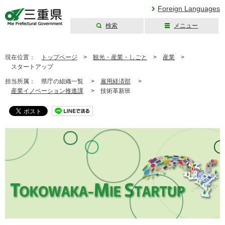
Foreign Languages
検索
メニュー
三重県公式ウェブ
サイト
現在位置：
トップページ
>
観光・産業・しごと
>
産業
>
スタートアップ
担当所属：
県庁の組織一覧 >
雇用経済部
>
産業イノベーション推進課
>
技術革新班