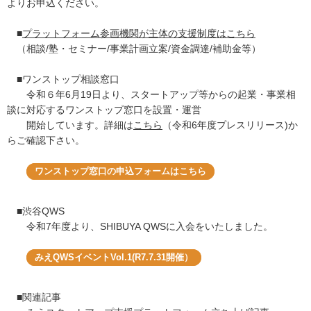
よりお申込ください。
■
プラットフォーム参画機関が主体の支援制度はこちら
（相談/塾・セミナー/事業計画立案/資金調達/補助金等）
■ワンストップ相談窓口
令和６年6月19日より、スタートアップ等からの起業・事業相
談に対応するワンストップ窓口を設置・運営
開始しています。詳細は
こちら
（令和6年度プレスリリース)か
らご確認下さい。
ワンストップ窓口の申込フォームはこちら
■渋谷QWS
令和7年度より、SHIBUYA QWSに入会をいたしました。
みえQWSイベントVol.1(R7.7.31開催）
■関連記事