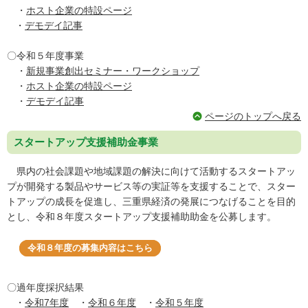
・
ホスト企業の特設ページ
・
デモデイ記事
〇令和５年度事業
・
新規事業創出セミナー・ワークショップ
・
ホスト企業の特設ページ
・
デモデイ記事
ページのトップへ戻る
スタートアップ支援補助金事業
県内の社会課題や地域課題の解決に向けて活動するスタートアッ
プが開発する製品やサービス等の実証等を支援することで、スター
トアップの成長を促進し、三重県経済の発展につなげることを目的
とし、令和８年度スタートアップ支援補助助金を公募します。
令和８年度の募集内容はこちら
〇過年度採択結果
・
令和7年度
・
令和６年度
・
令和５年度