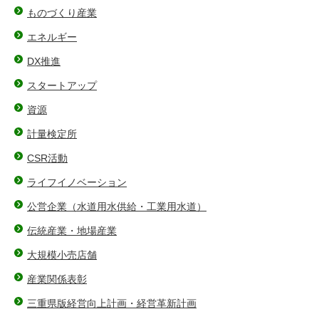
ものづくり産業
エネルギー
DX推進
スタートアップ
資源
計量検定所
CSR活動
ライフイノベーション
公営企業（水道用水供給・工業用水道）
伝統産業・地場産業
大規模小売店舗
産業関係表彰
三重県版経営向上計画・経営革新計画