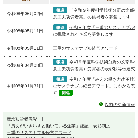
「令和９年度科学技術分野の文部
令和08年06月02日
意工夫功労者賞」の候補者を募集します
令和８年度「三重のサステナブル
令和08年05月11日
に挑戦される企業を募集します
令和08年05月11日
三重のサステナブル経営アワード
令和８年度科学技術分野の文部科
令和08年04月08日
意工夫功労者賞）受賞者の表彰状等伝達式
令和７年度「みえの働き方改革推
令和08年01月31日
のサステナブル経営アワード」にかかる表
す
以前の更新情報
産業功労者表彰
「男女がいきいきと働いている企業」認証・表彰制度
三重のサステナブル経営アワード