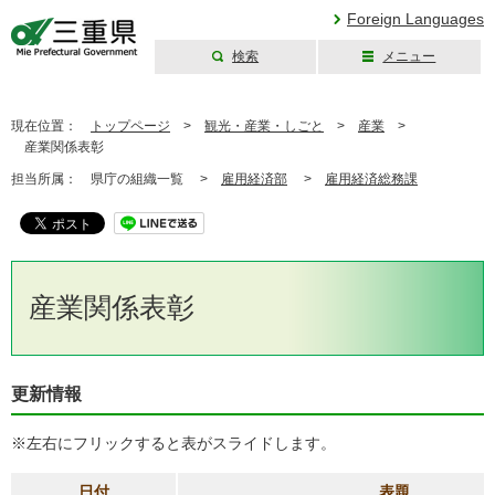
Foreign Languages
検索
メニュー
三重県公式ウェブ
サイト
現在位置：
トップページ
>
観光・産業・しごと
>
産業
>
産業関係表彰
担当所属：
県庁の組織一覧 >
雇用経済部
>
雇用経済総務課
産業関係表彰
更新情報
※左右にフリックすると表がスライドします。
日付
表題