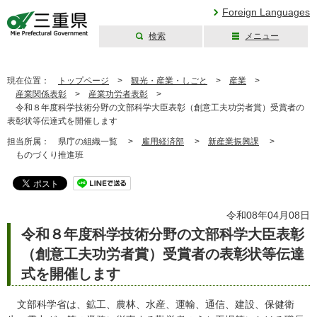
Foreign Languages
検索
メニュー
三重県公式ウェブ
サイト
現在位置：
トップページ
>
観光・産業・しごと
>
産業
>
産業関係表彰
>
産業功労者表彰
>
令和８年度科学技術分野の文部科学大臣表彰（創意工夫功労者賞）受賞者の
表彰状等伝達式を開催します
担当所属：
県庁の組織一覧 >
雇用経済部
>
新産業振興課
>
ものづくり推進班
令和08年04月08日
令和８年度科学技術分野の文部科学大臣表彰
（創意工夫功労者賞）受賞者の表彰状等伝達
式を開催します
文部科学省は、鉱工、農林、水産、運輸、通信、建設、保健衛