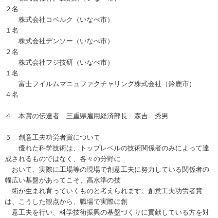
２名
株式会社コベルク（いなべ市）
１名
株式会社デンソー（いなべ市）
２名
株式会社フジ技研（いなべ市）
１名
富士フイルムマニュファクチャリング株式会社（鈴鹿市）
４名
４ 本賞の伝達者 三重県雇用経済部長 森吉 秀男
５ 創意工夫功労者賞について
優れた科学技術は、トップレベルの技術関係者のみによって達
成されるものではなく、各々の分野に
おいて、実際に工場等の現場で創意工夫に努力している関係者の
幅広い基盤があってこそ、高水準の技
術が生まれ育っていくものと考えられます。創意工夫功労者賞
は、こうした観点から、職場で実際に創
意工夫を行い、科学技術振興の基盤づくりに貢献している方を対