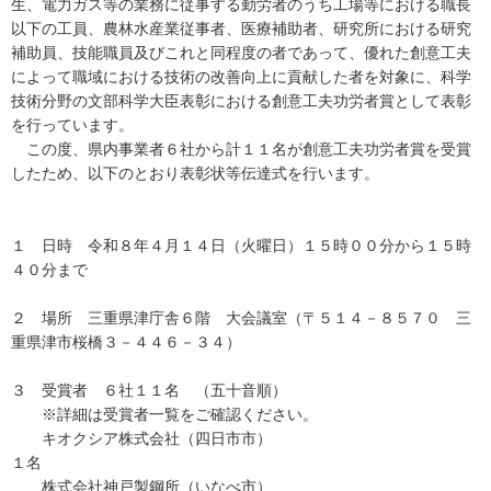
生、電力ガス等の業務に従事する勤労者のうち工場等における職長
以下の工員、農林水産業従事者、医療補助者、研究所における研究
補助員、技能職員及びこれと同程度の者であって、優れた創意工夫
によって職域における技術の改善向上に貢献した者を対象に、科学
技術分野の文部科学大臣表彰における創意工夫功労者賞として表彰
を行っています。
この度、県内事業者６社から計１１名が創意工夫功労者賞を受賞
したため、以下のとおり表彰状等伝達式を行います。
１ 日時 令和８年４月１４日（火曜日）１５時００分から１５時
４０分まで
２ 場所 三重県津庁舎６階 大会議室（〒５１４－８５７０ 三
重県津市桜橋３－４４６－３４）
３ 受賞者 ６社１１名 （五十音順）
※詳細は受賞者一覧をご確認ください。
キオクシア株式会社（四日市市）
１名
株式会社神戸製鋼所（いなべ市）