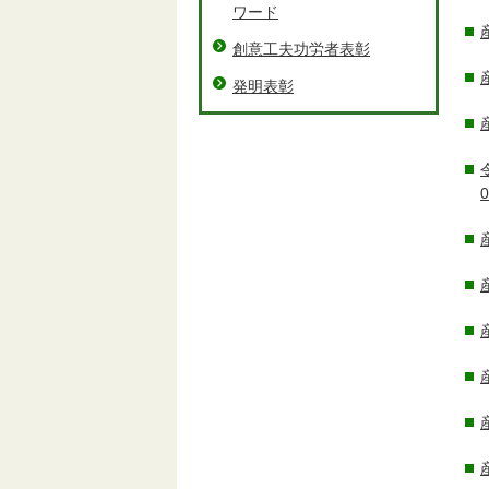
ワード
創意工夫功労者表彰
発明表彰