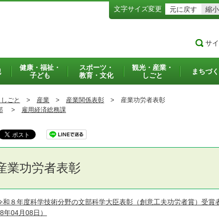
文字サイズ変更
元に戻す
縮小
サイ
健康・福祉・
スポーツ・
観光・産業・
犯
まちづく
子ども
教育・文化
しごと
・しごと
>
産業
>
産業関係表彰
>
産業功労者表彰
部
>
雇用経済総務課
産業功労者表彰
令和８年度科学技術分野の文部科学大臣表彰（創意工夫功労者賞）受賞
08年04月08日）