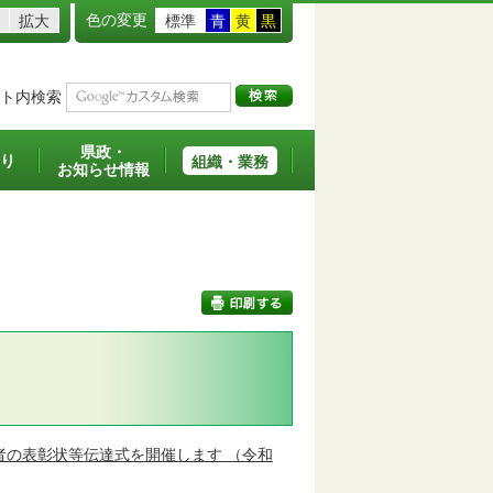
色の変更
拡大
標準
青
黄
黒
ト内検索
県政・
り
組織・業務
お知らせ情報
印刷する
者の表彰状等伝達式を開催します
（令和