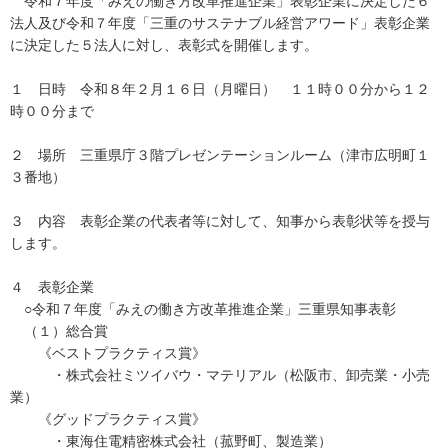
令和７年度「みえの働き方改革推進企業」表彰企業に決定した６
法人及び令和７年度「三重のサステナブル経営アワード」表彰企業
に決定した５法人に対し、表彰式を開催します。
１ 日時 令和８年２月１６日（月曜日） １１時００分から１２
時００分まで
２ 場所 三重県庁３階プレゼンテーションルーム（津市広明町１
３番地）
３ 内容 表彰企業の代表者等に対して、知事から表彰状等を授与
します。
４ 表彰企業
○令和７年度「みえの働き方改革推進企業」三重県知事表彰
（１）総合賞
《ベストプラクティス賞》
・株式会社ミツイバウ・マテリアル（松阪市、卸売業・小売
業）
《グッドプラクティス賞》
・東海住電精密株式会社（菰野町、製造業）