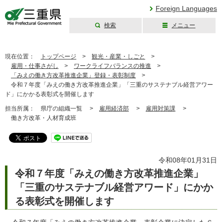
Foreign Languages
検索
メニュー
三重県公式ウェブ
サイト
現在位置：
トップページ
>
観光・産業・しごと
>
雇用・仕事さがし
>
ワークライフバランスの推進
>
「みえの働き方改革推進企業」登録・表彰制度
>
令和７年度「みえの働き方改革推進企業」「三重のサステナブル経営アワー
ド」にかかる表彰式を開催します
担当所属：
県庁の組織一覧 >
雇用経済部
>
雇用対策課
>
働き方改革・人材育成班
令和08年01月31日
令和７年度「みえの働き方改革推進企業」
「三重のサステナブル経営アワード」にかか
る表彰式を開催します