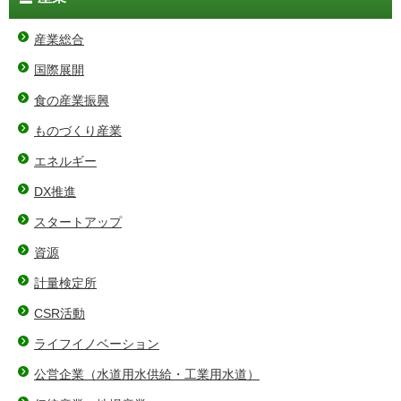
産業総合
国際展開
食の産業振興
ものづくり産業
エネルギー
DX推進
スタートアップ
資源
計量検定所
CSR活動
ライフイノベーション
公営企業（水道用水供給・工業用水道）