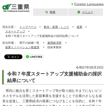
Foreign Languages
検索
メニュー
三重県公式ウェブ
サイト
現在位置：
トップページ
>
観光・産業・しごと
>
産業
>
スタートアップ
>
令和７年度スタートアップ支援補助金の採択結果について
担当所属：
県庁の組織一覧 >
雇用経済部
>
産業イノベーション推進課
>
技術革新班
令和07年08月29日
令和７年度スタートアップ支援補助金の採択
結果について
県内に拠点を置くスタートアップ等が取り組む今までにないビジ
ネスモデルを活用した新規事業を支援することで企業のさらなる成
長を促進し、三重県経済の発展につなげることを目的に、令和７年